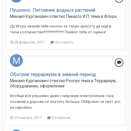
Пушкино. Питомник водных растений.
Михаил Курганович
ответил
Пикассо И.П.
тема в
Флора
Да Игорь низкий тебе поклон за такую красоту да ещё в
таом колличестве!!!!!!!!!!!!!!!!!!!!!!! Привет тебе от сцинка!
28 февраля, 2011
23 ответа
Обогрев террариума в зимний период
Михаил Курганович
ответил
Poonyx
тема в
Террариум,
оборудование, оформление
Вообще всё решаемо даже с мерзким электронным тока
сложней и дороже.но платить больше 1000р/мес за свет это
не серьёзно.
25 января, 2011
9 ответов