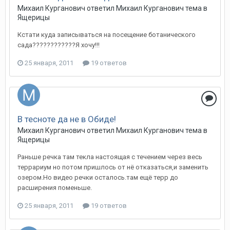
Михаил Курганович
ответил
Михаил Курганович
тема в
Ящерицы
Кстати куда записываться на посещение ботанического
сада????????????Я хочу!!!
25 января, 2011
19 ответов
В тесноте да не в Обиде!
Михаил Курганович
ответил
Михаил Курганович
тема в
Ящерицы
Раньше речка там текла настоящая с течением через весь
террариум но потом пришлось от нё отказаться,и заменить
озером.Но видео речки осталось.там ещё терр до
расширения поменьше.
25 января, 2011
19 ответов