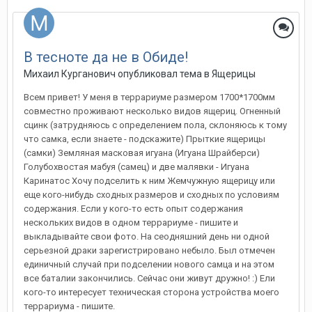
В тесноте да не в Обиде!
Михаил Курганович
опубликовал тема в
Ящерицы
Всем привет! У меня в террариуме размером 1700*1700мм
совместно проживают несколько видов ящериц. Огненный
сцинк (затрудняюсь с определением пола, склоняюсь к тому
что самка, если знаете - подскажите) Прыткие ящерицы
(самки) Земляная масковая игуана (Игуана Шрайберси)
Голубохвостая мабуя (самец) и две малявки - Игуана
Каринатос Хочу подселить к ним Жемчужную ящерицу или
еще кого-нибудь сходных размеров и сходных по условиям
содержания. Если у кого-то есть опыт содержания
нескольких видов в одном террариуме - пишите и
выкладывайте свои фото. На сеодняшний день ни одной
серьезной драки зарегистрировано небыло. Был отмечен
единичный случай при подселении нового самца и на этом
все баталии закончились. Сейчас они живут дружно! :) Ели
кого-то интересует техническая сторона устройства моего
террариума - пишите.