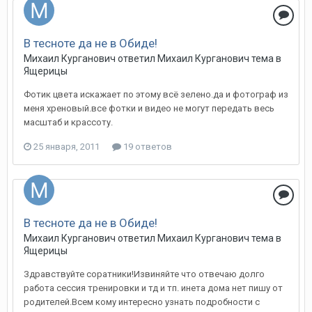
В тесноте да не в Обиде!
Михаил Курганович
ответил
Михаил Курганович
тема в
Ящерицы
Фотик цвета искажает по этому всё зелено.да и фотограф из
меня хреновый.все фотки и видео не могут передать весь
масштаб и крассоту.
25 января, 2011
19 ответов
В тесноте да не в Обиде!
Михаил Курганович
ответил
Михаил Курганович
тема в
Ящерицы
Здравствуйте соратники!Извиняйте что отвечаю долго
работа сессия тренировки и тд и тп. инета дома нет пишу от
родителей.Всем кому интересно узнать подробности с