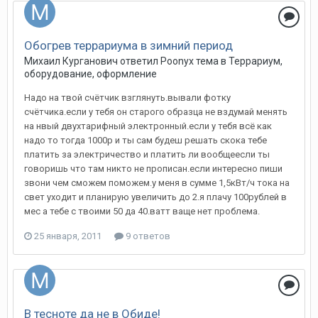
Обогрев террариума в зимний период
Михаил Курганович
ответил
Poonyx
тема в
Террариум,
оборудование, оформление
Надо на твой счётчик взглянуть.вывали фотку
счётчика.если у тебя он старого образца не вздумай менять
на нвый двухтарифный электронный.если у тебя всё как
надо то тогда 1000р и ты сам будеш решать скока тебе
платить за электричество и платить ли вообщеесли ты
говоришь что там никто не прописан.если интересно пиши
звони чем сможем поможем.у меня в сумме 1,5кВт/ч тока на
свет уходит и планирую увеличить до 2.я плачу 100рублей в
мес а тебе с твоими 50 да 40.ватт ваще нет проблема.
25 января, 2011
9 ответов
В тесноте да не в Обиде!