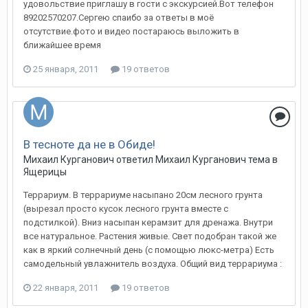
удовольствие приглашу в гости с экскурсией.Вот телефон
89202570207.Сергею спаибо за ответы в моё
отсутствие.фото и видео постараюсь выложить в
ближайшее время
25 января, 2011
19 ответов
В тесноте да не в Обиде!
Михаил Курганович
ответил
Михаил Курганович
тема в
Ящерицы
Террариум. В террариуме насыпано 20см лесного грунта
(вырезал просто кусок лесного грунта вместе с
подстилкой). Вниз насыпан керамзит для дренажа. Внутри
все натуральное. Растения живые. Свет подобран такой же
как в яркий солнечный день (с помощью люкс-метра) Есть
самодельный увлажнитель воздуха. Общий вид террариума :
22 января, 2011
19 ответов