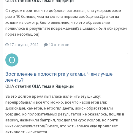
OLIA
ответил
OLIA
тема в
Ящерицы
С трудом вериться что доброкачественная, она уже размером
раз в 10 больше, чем на фото в первом сообщении.Да и когда
ходили на осмотр, было выявлено, что это образование
появилось в результате повреждения(За шишкой был обнаружен
порез небольшой)
17 августа, 2012
10 ответов
Воспаление в полости рта у агамы. Чем лучше
лечить?
OLIA
ответил
OLIA
тема в
Ящерицы
За это долгое время пыталась излечить эту шишку:
перепробывали всё что можно, всё что насоветовали:
диоксидин, каметон, метрогил дента, йокс - обрабатовали
усердно, но положительных результатов не оказалось, пошли в
эврику, назначили байтрил, проделали курс уколов, но почти
никаких результатов(( Благо, что хоть агамка ещё проявляет
активность и питается...