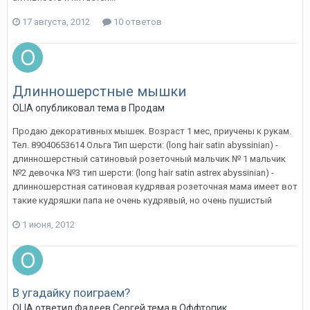
17 августа, 2012
10 ответов
Длинношерстные мышки
OLIA
опубликовал тема в
Продам
Продаю декоративных мышек. Возраст 1 мес, приучены к рукам.
Тел. 89040653614 Ольга Тип шерсти: (long hair satin abyssinian) -
длинношерстный сатиновый розеточный мальчик № 1 мальчик
№2 девочка №3 тип шерсти: (long hair satin astrex abyssinian) -
длинношерстная сатиновая кудрявая розеточная мама имеет вот
такие кудряшки папа не очень кудрявый, но очень пушистый
1 июня, 2012
В угадайку поиграем?
OLIA
ответил
Фадеев Сергей
тема в
Оффтопик