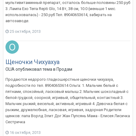
мультивитаминный препарат, осталось больше половины 250 руб
3. Лампа Exo Terra Repti Glo, 14 Вт, 38 см, 10.0 (меньше 1 мес.
использовалась) - 250 руб Тел. 89040653614, забирать на
автозаводе.
25 октября, 2013
Щеночки Чихуахуа
OLIA
опубликовал тема в
Продам
Продаются недорого гладкошерстные щеночки чихуахуа,
подробности по тел. 89040653614 Ольга: 1. Мальчик белый с
пятнами, спокойный, ласковый малыш 2. Мальчик шоколадный с
белой грудкой, озорной, игривый, общительный, контактный 3.
Мальчик рыжий, веселый, активный, игривый 4. Девочка белая с
рыжим, дружелюбная, ласковая, игривая, задорная Родители
щенков: папа Ворлд Элит Дог Жан Пупсянь Мама - Елисея Лисичка
Сестричка
16 октября, 2013