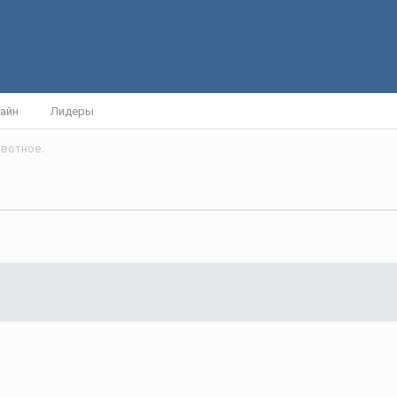
айн
Лидеры
вотное.