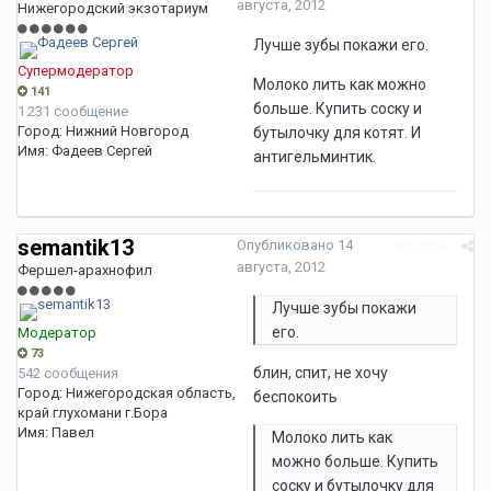
августа, 2012
Нижегородский экзотариум
Лучше зубы покажи его.
Супермодератор
Молоко лить как можно
141
больше. Купить соску и
1 231 сообщение
Город:
Нижний Новгород
бутылочку для котят. И
Имя:
Фадеев Сергей
антигельминтик.
semantik13
Опубликовано
14
Жалоба
августа, 2012
Фершел-арахнофил
Лучше зубы покажи
его.
Модератор
73
блин, спит, не хочу
542 сообщения
Город:
Нижегородская область,
беспокоить
край глухомани г.Бора
Имя:
Павел
Молоко лить как
можно больше. Купить
соску и бутылочку для