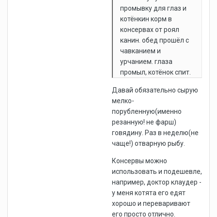
промывку для глаз и
котёнкин корм в
консервах от роял
канин. обед прошёл с
чавканием и
урчанием. глаза
промыл, котёнок спит.
Давай обязательно сырую
мелко-
порубленную(именно
резанную! не фарш)
говядину. Раз в неделю(не
чаще!) отварную рыбу.
Консервы можно
использовать и подешевле,
например, доктор клаудер -
у меня котята его едят
хорошо и переваривают
его просто отлично.