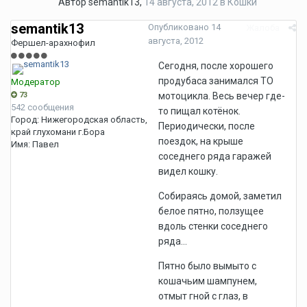
Автор
semantik13
,
14 августа, 2012
в
Кошки
semantik13
Опубликовано
14
Жалоба
августа, 2012
Фершел-арахнофил
Сегодня, после хорошего
продубаса занимался ТО
Модератор
73
мотоцикла. Весь вечер где-
542 сообщения
то пищал котёнок.
Город:
Нижегородская область,
Периодически, после
край глухомани г.Бора
поездок, на крыше
Имя:
Павел
соседнего ряда гаражей
видел кошку.
Собираясь домой, заметил
белое пятно, ползущее
вдоль стенки соседнего
ряда...
Пятно было вымыто с
кошачьим шампунем,
отмыт гной с глаз, в