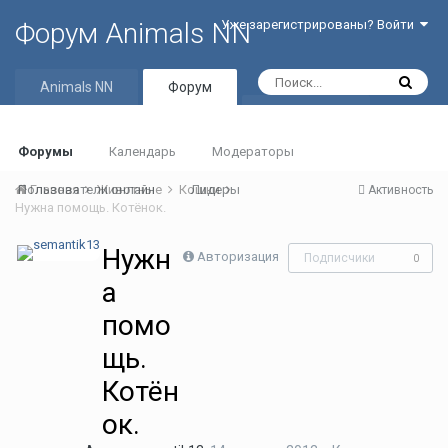
Форум Animals NN
Уже зарегистрированы? Войти
Animals NN
Форум
Активность
Форумы
Календарь
Модераторы
Пользователи онлайн
Главная
Животные
Кошки
Лидеры
Активность
Нужна помощь. Котёнок.
Нужн
Авторизация
Подписчики
0
а
помо
щь.
Котён
ок.