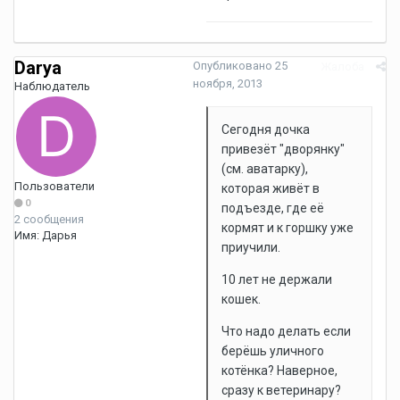
Darya
Опубликовано
25
Жалоба
ноября, 2013
Наблюдатель
Сегодня дочка
привезёт "дворянку"
(см. аватарку),
Пользователи
которая живёт в
0
подъезде, где её
2 сообщения
кормят и к горшку уже
Имя:
Дарья
приучили.
10 лет не держали
кошек.
Что надо делать если
берёшь уличного
котёнка? Наверное,
сразу к ветеринару?