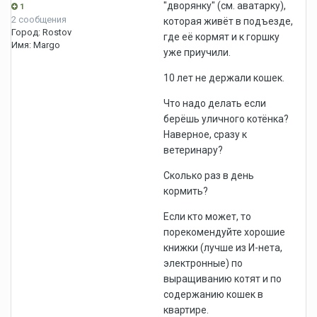
"дворянку" (см. аватарку),
1
2 сообщения
которая живёт в подъезде,
Город:
Rostov
где её кормят и к горшку
Имя:
Margo
уже приучили.
10 лет не держали кошек.
Что надо делать если
берёшь уличного котёнка?
Наверное, сразу к
ветеринару?
Сколько раз в день
кормить?
Если кто может, то
порекомендуйте хорошие
книжки (лучше из И-нета,
электронные) по
выращиванию котят и по
содержанию кошек в
квартире.