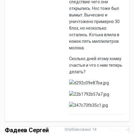
следствие чего они
открылись. Нос тоже был
вымыт. Вычесано и
уничтожено примерно 30
блох, но несколько
остались. Котька влила в
комок пять миллилитров
молока.
Сколько дней этому комку
счастья и что с ним теперь
делать?
Фадеев Сергей
Опубликовано
14
Жалоба