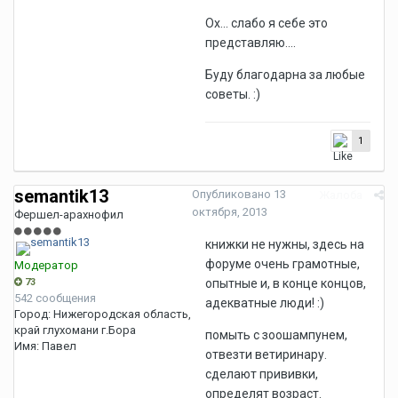
Ох... слабо я себе это
представляю....
Буду благодарна за любые
советы. :)
1
semantik13
Опубликовано
13
Жалоба
октября, 2013
Фершел-арахнофил
книжки не нужны, здесь на
форуме очень грамотные,
Модератор
73
опытные и, в конце концов,
542 сообщения
адекватные люди! :)
Город:
Нижегородская область,
край глухомани г.Бора
помыть с зоошампунем,
Имя:
Павел
отвезти ветиринару.
сделают прививки,
определят возраст.