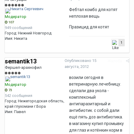
Фебтал комбо для котят
неплохая вещь
Модератор
107
Празицид для котят
949 сообщений
Город:
Нижний Новгород
Имя:
Никита
1
semantik13
Опубликовано
15
Жалоба
августа, 2012
Фершел-арахнофил
возили сегодня в
ветеринарную лечебницу.
Модератор
73
сделали два укола -
542 сообщения
комплексный
Город:
Нижегородская область,
антипаразитарный и
край глухомани г.Бора
антибиотик. с собой дали
Имя:
Павел
ещё пять доз антибиотика.
в магазину купил промывку
для глаз и котёнкин корм в