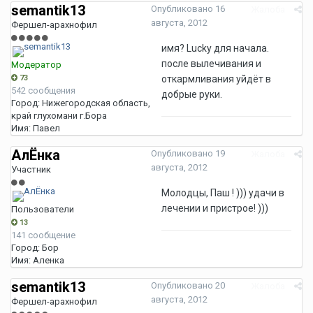
semantik13
Опубликовано
16
Жалоба
августа, 2012
Фершел-арахнофил
имя? Lucky для начала.
после вылечивания и
Модератор
73
откармливания уйдёт в
542 сообщения
добрые руки.
Город:
Нижегородская область,
край глухомани г.Бора
Имя:
Павел
АлЁнка
Опубликовано
19
Жалоба
августа, 2012
Участник
Молодцы, Паш ! ))) удачи в
лечении и пристрое! )))
Пользователи
13
141 сообщение
Город:
Бор
Имя:
Аленка
semantik13
Опубликовано
20
Жалоба
августа, 2012
Фершел-арахнофил