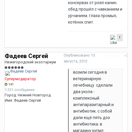
консервах от роял канин.
обед прошёл с чавканием и
урчанием. глаза промыл,
котёнок спит.
1
Фадеев Сергей
Опубликовано
15
Жалоба
августа, 2012
Нижегородский экзотариум
возили сегодня в
ветеринарную
Супермодератор
141
лечебницу. сделали
1 231 сообщение
два укола -
Город:
Нижний Новгород
комплексный
Имя:
Фадеев Сергей
антипаразитарный и
антибиотик. с собой
дали ещё пять доз
антибиотика. в
магазину купил