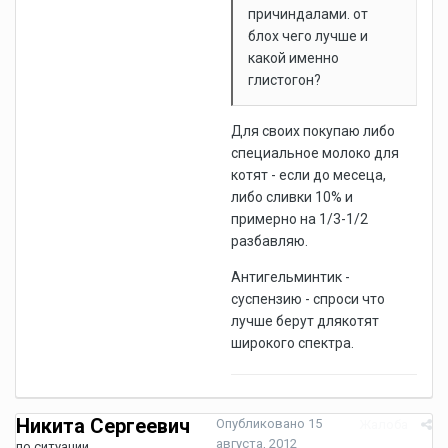
причиндалами. от
блох чего лучше и
какой именно
глистогон?
Для своих покупаю либо
специальное молоко для
котят - если до месеца,
либо сливки 10% и
примерно на 1/3-1/2
разбавляю.
Антигельминтик -
суспензию - спроси что
лучше берут длякотят
широкого спектра.
Никита Сергеевич
Опубликовано
15
Жалоба
августа, 2012
по ситуации