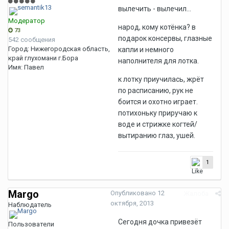
вылечить - вылечил...
Модератор
народ, кому котёнка? в
73
подарок консервы, глазные
542 сообщения
Город:
Нижегородская область,
капли и немного
край глухомани г.Бора
наполнителя для лотка.
Имя:
Павел
к лотку приучилась, жрёт
по расписанию, рук не
боится и охотно играет.
потихоньку приручаю к
воде и стрижке когтей/
вытиранию глаз, ушей.
1
Margo
Опубликовано
12
Жалоба
октября, 2013
Наблюдатель
Сегодня дочка привезёт
Пользователи