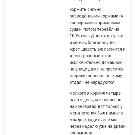
кормить сильно
разведёнными кормами (я
консервами с прикормом
сушки, потом перевёл на
100% сушку). кстати, сушку
и сейчас благополучно
жрёт, шерсть аж лоснится и
дёсны розовые. стал
исключительно домашний,
на улицу даже не просится,
стерилизованная. те, кому
отдал - не нарадуются.
мелкого я кормил четыре
раза в день, как написано
на консервах. вот только у
меня котёнок был намного
младше, ходить еле мог.
через неделю уже на диван
запрыгивал.