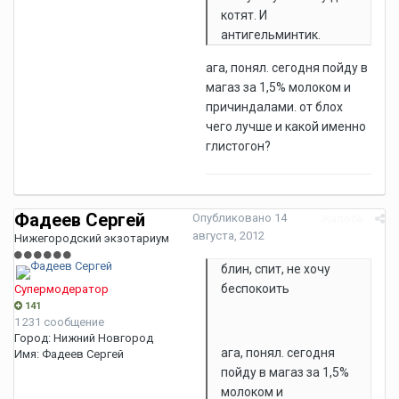
котят. И
антигельминтик.
ага, понял. сегодня пойду в
магаз за 1,5% молоком и
причиндалами. от блох
чего лучше и какой именно
глистогон?
Фадеев Сергей
Опубликовано
14
Жалоба
августа, 2012
Нижегородский экзотариум
блин, спит, не хочу
беспокоить
Супермодератор
141
1 231 сообщение
Город:
Нижний Новгород
ага, понял. сегодня
Имя:
Фадеев Сергей
пойду в магаз за 1,5%
молоком и