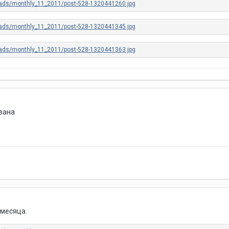
азана
 месяца.