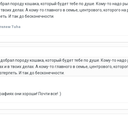
обрал породу кошака, который будет тебе по душе. Кому-то надо р
в твоих делах. А кому-то главного в семье, центрового, которого на
еть. И так до бесконечности.
телем Tuha
одобрал породу кошака, который будет тебе по душе. Кому-то надо
ах и в твоих делах. А кому-то главного в семье, центрового, которо
отерпеть. И так до бесконечности.
афиях они хороши! Почти все! :)