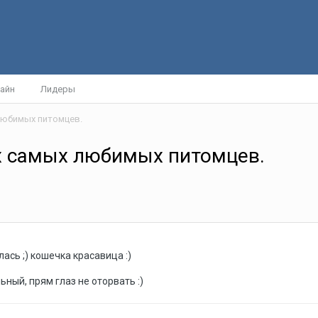
айн
Лидеры
любимых питомцев.
х самых любимых питомцев.
лась ;) кошечка красавица :)
льный, прям глаз не оторвать :)