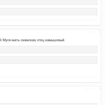
Жалоба
й: Муся-мать-сиамская, отец-камышовый.
Жалоба