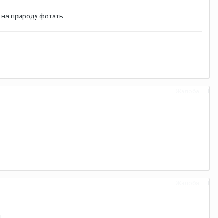
 на природу фотать.
Жалоба
Жалоба