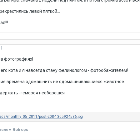
 Багира. сначала 2 недели под плитой, а потом строила всех и вся
рекрестились левой пяткой...
я!!!
о)
 на фотографиях!
оего кота и я навсегда стану фелинологом - фотообажателем!
вние времена одомашнить не одомашниваюшиеся животное.
о держать -гемороя необерешся.
телем Botrops