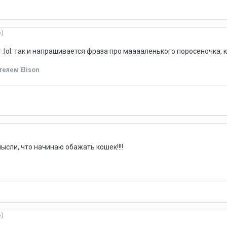
о)
:lol: так и напрашивается фраза про мааааленького поросеночка, кот
елем Elison
сли, что начинаю обажать кошек!!!!
о)