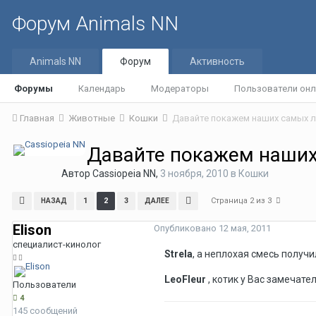
Форум Animals NN
Animals NN
Форум
Активность
Форумы
Календарь
Модераторы
Пользователи онл
Главная
Животные
Кошки
Давайте покажем наших самых 
Давайте покажем наши
Автор
Cassiopeia NN
,
3 ноября, 2010
в
Кошки
Страница 2 из 3
1
2
3
НАЗАД
ДАЛЕЕ
Elison
Опубликовано
12 мая, 2011
специалист-кинолог
Strela
, а неплохая смесь получи
LeoFleur
, котик у Вас замечате
Пользователи
4
145 сообщений