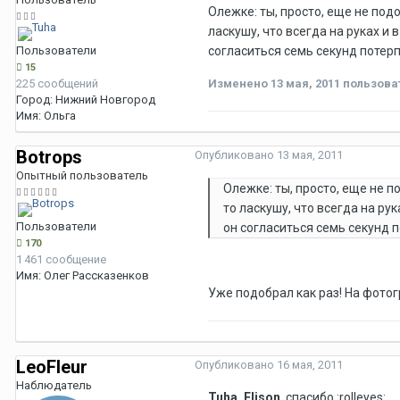
Олежке: ты, просто, еще не под
ласкушу, что всегда на руках и 
Пользователи
согласиться семь секунд потерп
15
225 сообщений
Изменено
13 мая, 2011
пользова
Город:
Нижний Новгород
Имя:
Ольга
Botrops
Опубликовано
13 мая, 2011
Опытный пользователь
Олежке: ты, просто, еще не п
то ласкушу, что всегда на рук
Пользователи
он согласиться семь секунд п
170
1 461 сообщение
Имя:
Олег Рассказенков
Уже подобрал как раз! На фотогр
LeoFleur
Опубликовано
16 мая, 2011
Наблюдатель
Tuha, Elison
, спасибо :rolleyes: