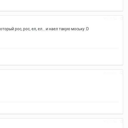
Жалоба
орый рос, рос, ел, ел... и наел такую моську :D
Жалоба
Жалоба