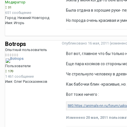
Жила у меня когда-то бенгалочка
Модератор
31
Была отдана в хорошие руки- пе
651 сообщение
Город:
Нижний Новгород
Но порода очень красивая и умна
Имя:
Игорь
Botrops
Опубликовано
16 мая, 2011
(изменен
Опытный пользователь
Вот вот, главное что бы только
Еще пара косяков со стороны м
Пользователи
170
Че стрельнуло человеку в дре
1 461 сообщение
Имя:
Олег Рассказенков
Как бабочки блин -красивые, н
Вот тоже ничего :
Изменено
20 мая, 2011
пользова