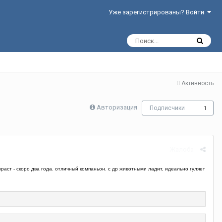
Уже зарегистрированы? Войти
Активность
Авторизация
Подписчики
1
Жалоба
раст - скоро два года. отличный компаньон. с др животными ладит, идеально гуляет