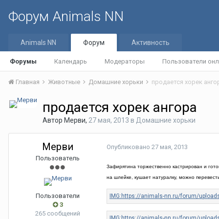
Форум Animals NN
Animals NN
Форум
Активность
Форумы
Календарь
Модераторы
Пользователи онл
Главная
Животные
Домашние хорьки
продается хорек анго
продается хорек ангора
Автор
Мерви
,
27 мая, 2013
в
Домашние хорьки
Мерви
Опубликовано
27 мая, 2013
Пользователь
Зафирятина торжественно кастрирован и готов 
на шлейке, кушает натуралку, можно перевест
Пользователи
3
265 сообщений