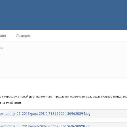
айн
Лидеры
ра
к переезду в новый дом. напоминаю - продается мальчик ангора, окрас сильвер панда, воз
и на сухой корм