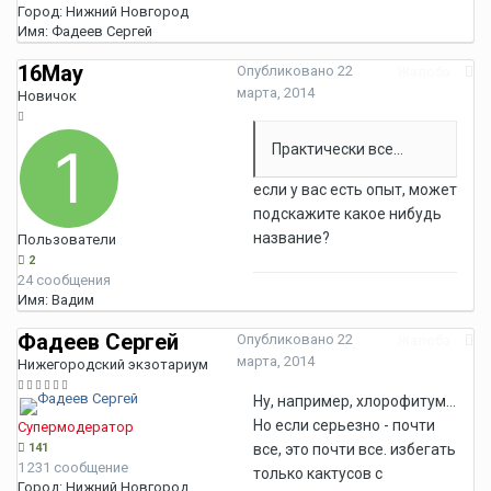
Город:
Нижний Новгород
Имя:
Фадеев Сергей
16May
Опубликовано
22
Жалоба
марта, 2014
Новичок
Практически все...
если у вас есть опыт, может
подскажите какое нибудь
название?
Пользователи
2
24 сообщения
Имя:
Вадим
Фадеев Сергей
Опубликовано
22
Жалоба
марта, 2014
Нижегородский экзотариум
Ну, например, хлорофитум...
Но если серьезно - почти
Супермодератор
141
все, это почти все. избегать
1 231 сообщение
только кактусов с
Город:
Нижний Новгород