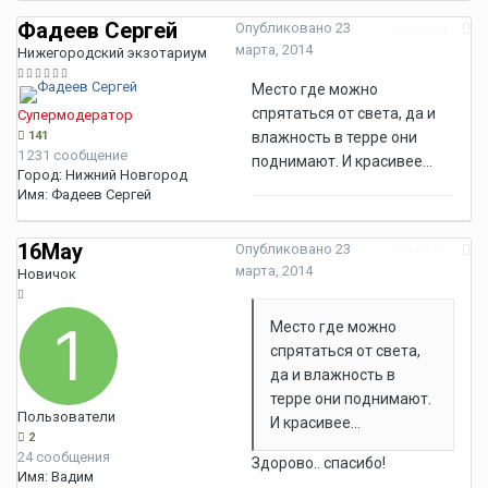
Фадеев Сергей
Опубликовано
23
Жалоба
марта, 2014
Нижегородский экзотариум
Место где можно
спрятаться от света, да и
Супермодератор
141
влажность в терре они
1 231 сообщение
поднимают. И красивее...
Город:
Нижний Новгород
Имя:
Фадеев Сергей
16May
Опубликовано
23
Жалоба
марта, 2014
Новичок
Место где можно
спрятаться от света,
да и влажность в
терре они поднимают.
Пользователи
И красивее...
2
24 сообщения
Здорово.. спасибо!
Имя:
Вадим