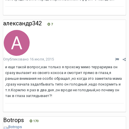
александр342
7
Опубликовано
16 июля, 2015
и еще такой вопрос,как только я прохожу мимо террариума он
сразу вылазит из своего кокоса и смотрит прямо в глаза,я
раньше внимания не особо обращал ,но когда это заметила мама
,сразу начала задалбывать типо он голодный ,надо покормить и
т.п.Кормлю я раз в два дня ,он вроде не голодный,но почему он
так в глаза заглядывает?!
Botrops
170