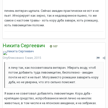
печень ветврач щупала. Сейчас амадин практически не ест и не
пьет. Игнорирует как зерно, так и недоваренное пшено, то же
самое с настоем травы - хоть кору дуба завари, хоть ромашку,
хоть левомицетин положи.
Никита Сергеевич
107
Опубликовано
5 мая, 2015
я лечу так, как посоветовала ветврач. Убирать воду, чтоб
потом добавить туда левомицитин, бесполезно - амадин
почти не ест и не пьет. Могу вместо ромашки заварить кору
дуба, но не уверена, что это сильно поможет.
Я вам и не советовал добавлять левометицин. Кора дуба -
крепящее средство, испробованное мной лично на многих
животных, в том числе и на японских амадинах, и на зебриках.