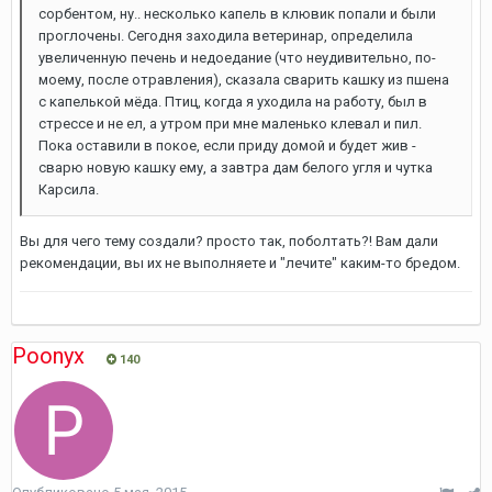
сорбентом, ну.. несколько капель в клювик попали и были
проглочены. Сегодня заходила ветеринар, определила
увеличенную печень и недоедание (что неудивительно, по-
моему, после отравления), сказала сварить кашку из пшена
с капелькой мёда. Птиц, когда я уходила на работу, был в
стрессе и не ел, а утром при мне маленько клевал и пил.
Пока оставили в покое, если приду домой и будет жив -
сварю новую кашку ему, а завтра дам белого угля и чутка
Карсила.
Вы для чего тему создали? просто так, поболтать?! Вам дали
рекомендации, вы их не выполняете и "лечите" каким-то бредом.
Poonyx
140