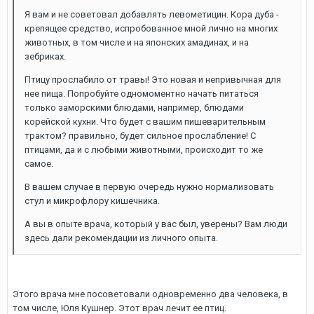
Я вам и не советовал добавлять левометицин. Кора дуба -
крепящее средство, испробованное мной лично на многих
животных, в том числе и на японских амадинах, и на
зебриках.
Птицу прослабило от травы! Это новая и непривычная для
нее пища. Попробуйте одномоментно начать питаться
только заморскими блюдами, например, блюдами
корейской кухни. Что будет с вашим пишеварительным
трактом? правильно, будет сильное прослабление! С
птицами, да и с любыми животными, происходит то же
самое.
В вашем случае в первую очередь нужно нормализовать
стул и микрофлору кишечника.
А вы в опыте врача, который у вас был, уверены? Вам люди
здесь дали рекомендации из личного опыта.
Этого врача мне посоветовали одновременно два человека, в
том числе, Юля Кушнер. Этот врач лечит ее птиц.