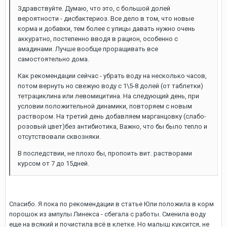
Здравствуйте. Думаю, что это, с большой долей
вероятности - дисбактериоз. Все дело в том, что новые
корма и добавки, тем более с улицы давать нужно очень
аккуратно, постепенно вводя в рацион, особенно с
амадинами. Лучше вообще проращивать все
самостоятельно дома.
Как рекомендации сейчас - убрать воду на несколько часов,
потом вернуть но свежую воду с 1\5-8 долей (от таблетки)
тетрациклина или левомицитина. На следующий день, при
условии положительной динамики, повторяем с новым
раствором. На третий день добавляем марганцовку (слабо-
розовый цвет)без антибиотика, Важно, что бы было тепло и
отсутствовали сквозняки.
В последствии, не плохо бы, пропоить вит. растворами
курсом от 7 до 15дней.
Спасибо. Я пока по рекомендации в статье Юли положила в корм
порошок из ампулы Линекса - сбегала с работы. Сменила воду
еще на всякий и почистила всё в клетке. Но малыш куксится, не