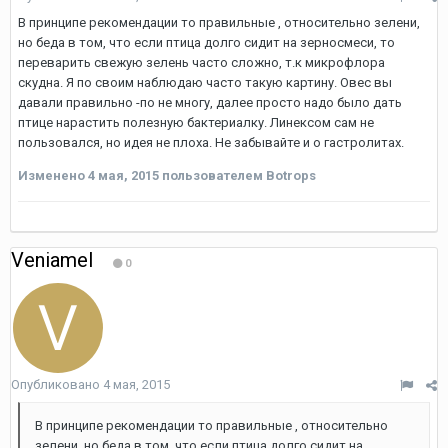
В принципе рекомендации то правильные , относительно зелени,
но беда в том, что если птица долго сидит на зерносмеси, то
переварить свежую зелень часто сложно, т.к микрофлора
скудна. Я по своим наблюдаю часто такую картину. Овес вы
давали правильно -по не многу, далее просто надо было дать
птице нарастить полезную бактериалку. Линексом сам не
пользовался, но идея не плоха. Не забывайте и о гастролитах.
Изменено
4 мая, 2015
пользователем Botrops
Veniamel
0
Опубликовано
4 мая, 2015
В принципе рекомендации то правильные , относительно
зелени, но беда в том, что если птица долго сидит на