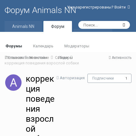
Уже зарегистрированы? Войти
Форум Animals NN
Animals NN
Форум
Активность
Форумы
Календарь
Модераторы
Пользователи онлайн
Главная
Животные
Собаки
Лидеры
Активность
коррекция поведения взрослой собаки
коррек
Авторизация
Подписчики
1
ция
поведе
ния
взросл
ой