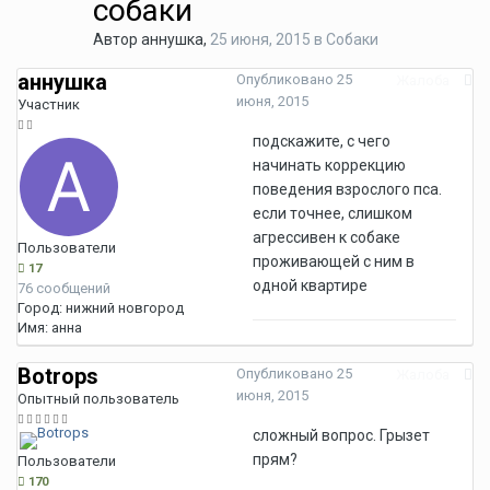
собаки
Автор
аннушка
,
25 июня, 2015
в
Собаки
аннушка
Опубликовано
25
Жалоба
июня, 2015
Участник
подскажите, с чего
начинать коррекцию
поведения взрослого пса.
если точнее, слишком
агрессивен к собаке
Пользователи
проживающей с ним в
17
одной квартире
76 сообщений
Город:
нижний новгород
Имя:
анна
Botrops
Опубликовано
25
Жалоба
июня, 2015
Опытный пользователь
сложный вопрос. Грызет
прям?
Пользователи
170