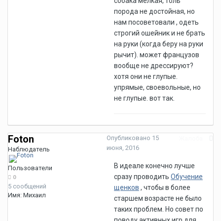
собака мелкая, толь
порода не достойная, но
нам посоветовали , одеть
строгий ошейник и не брать
на руки (когда беру на руки
рычит). может французов
вообще не дрессируют?
хотя они не глупые.
упрямые, своевольные, но
не глупые. вот так.
Foton
Опубликовано
15
Жалоба
июня, 2016
Наблюдатель
В идеале конечно лучше
Пользователи
сразу проводить
Обучение
0
5 сообщений
щенков
, чтобы в более
Имя:
Михаил
старшем возрасте не было
таких проблем. Но совет по
поводу активных игр для