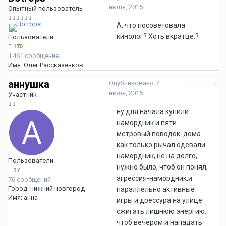
июля, 2015
Опытный пользователь
А, что посоветовала
кинолог? Хоть вкратце.?
Пользователи
170
1 461 сообщение
Имя:
Олег Рассказенков
аннушка
Опубликовано
7
Жалоба
июля, 2015
Участник
ну для начала купили
намордник и пяти
метровый поводок. дома
как только рычал одевали
намордник, не на долго,
Пользователи
нужно было, чтоб он понял,
17
агрессия-намордник.и
76 сообщений
Город:
нижний новгород
параллельно активные
Имя:
анна
игры и дрессура на улице.
сжигать лишнюю энергию.
чтоб вечером и нападать