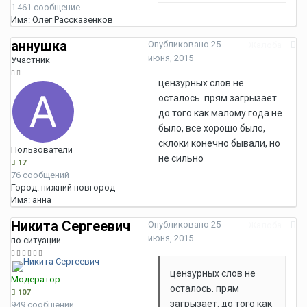
1 461 сообщение
Имя:
Олег Рассказенков
аннушка
Опубликовано
25
Жалоба
июня, 2015
Участник
цензурных слов не
осталось. прям загрызает.
до того как малому года не
было, все хорошо было,
склоки конечно бывали, но
Пользователи
не сильно
17
76 сообщений
Город:
нижний новгород
Имя:
анна
Никита Сергеевич
Опубликовано
25
Жалоба
июня, 2015
по ситуации
цензурных слов не
Модератор
осталось. прям
107
загрызает. до того как
949 сообщений