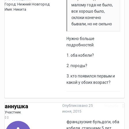
Город:
Нижний Новгород
малому года не было,
Имя:
Никита
все хорошо было,
склоки конечно
бывали, но не сильно
Нужно больше
подробностей.
1. оба кобели?
2. породы?
3. кто появился первым и
какой у обоих возраст?
аннушка
Опубликовано
25
Жалоба
июня, 2015
Участник
францзуские бульдоги, оба
кобеля, старшему 5 лет,