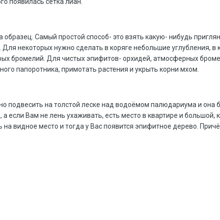
ого появилась сетка лиан.
а образец. Самый простой способ- это взять какую- нибудь пригл
. Для некоторых нужно сделать в коряге небольшие углубления, в
рых бромелий. Для чистых эпифитов- орхидей, атмосферных бром
ного папоротника, примотать растения и укрыть корни мхом.
о подвесить на толстой леске над водоёмом палюдариума и она бу
р, а если Вам не лень ухаживать, есть место в квартире и большой,
 на видное место и тогда у Вас появится эпифитное дерево. Прич