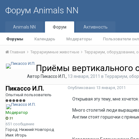
Форум Animals NN
Animals NN
Форум
Активность
Форумы
Календарь
Модераторы
Пользователи онл
Главная
Террариумные животные
Террариум, оборудование,
Приёмы вертикального о
Автор
Пикассо И.П.
,
13 января, 2011
в
Террариум, обо
Пикассо И.П.
Опубликовано
13 января, 2011
Опытный пользователь
Открывая эту тему, мне хочется
Много столетий люди выращиваю
Модератор
Англии стоят горшочки с пряны
31
651 сообщение
Город:
Нижний Новгород
Имя:
Игорь