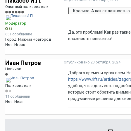
Пикассо И.П.
Опытный пользователь
Красиво. А как с влажностью 
Модератор
31
Да, это проблема! Как раз так
651 сообщение
влажность повысится!
Город:
Нижний Новгород
Имя:
Игорь
Иван Петров
Опубликовано
23 октября, 2024
Новичок
Доброго времени суток всем. Н
https://www.rift.ru/articles/za
Пользователи
удобно, что здесь есть подроб
0
которые стоит обратить вниман
11 сообщений
продуманные решения для своег
Имя:
Иван