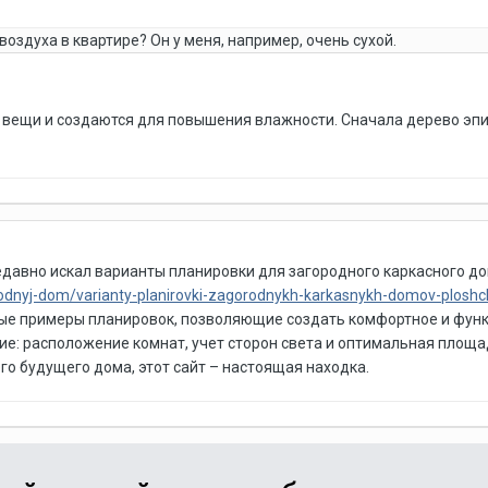
воздуха в квартире? Он у меня, например, очень сухой.
ие вещи и создаются для повышения влажности. Сначала дерево эп
едавно искал варианты планировки для загородного каркасного до
gorodnyj-dom/varianty-planirovki-zagorodnykh-karkasnykh-domov-plos
ные примеры планировок, позволяющие создать комфортное и функ
ие: расположение комнат, учет сторон света и оптимальная площа
о будущего дома, этот сайт – настоящая находка.