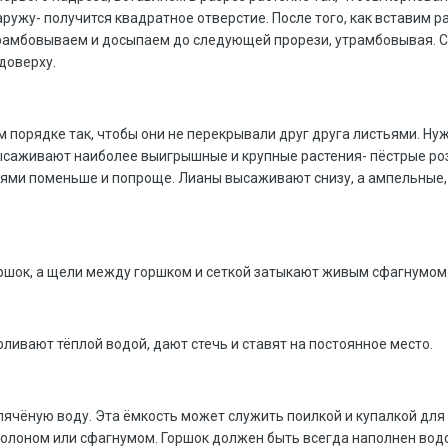
аружу- получится квадратное отверстие. После того, как вставим р
рамбовываем и досыпаем до следующей прорези, утрамбовывая. С
доверху.
 порядке так, чтобы они не перекрывали друг друга листьями. Ну
высаживают наиболее выигрышные и крупные растения- пёстрые роз
ями поменьше и попроще. Лианы высаживают снизу, а ампельные,
ршок, а щели между горшком и сеткой затыкают живым сфагнумом
ливают тёплой водой, дают стечь и ставят на постоянное место.
ячёную воду. Эта ёмкость может служить поилкой и купалкой для о
оролоном или сфагнумом. Горшок должен быть всегда наполнен водо