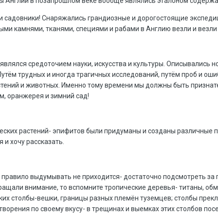
ы Англии в позапрошлом веке вообще являлись эталоном содержан
и садовники! Снаряжались грандиозные и дорогостоящие экспедици
ными камнями, тканями, специями и рабами в Англию везли и везл
являлся средоточием науки, искусства и культуры. Описывались н
 Путём трудных и иногда трагичных исследований, путём проб и о
тений и животных. Именно тому времени мы должны быть признат
м, оранжерея и зимний сад!
еских растений- эпифитов были придуманы и созданы различные 
 и хочу рассказать.
к правило выдумывать не приходится- достаточно подсмотреть за
ращали внимание, то вспомните тропические деревья- титаны, об
ких столбы-вешки, границы разных племён туземцев; столбы прек
 творения по своему вкусу- в трещинах и выемках этих столбов по