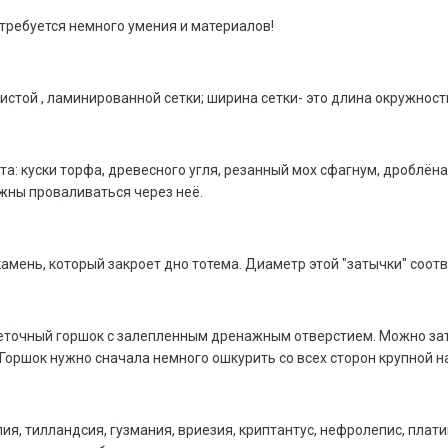
требуется немного умения и материалов!
стой , ламинированной сетки; ширина сетки- это длина окружност
а: куски торфа, древесного угля, резанный мох сфагнум, дроблёна
лжны проваливаться через неё.
амень, который закроет дно тотема. Диаметр этой "затычки" соотв
еточный горшок с залепленным дренажным отверстием. Можно зат
 Горшок нужно сначала немного ошкурить со всех сторон крупной
лия, тилландсия, гузмания, вриезия, криптантус, нефролепис, пл