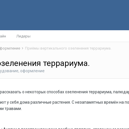
айн
Лидеры
 оформление
Приёмы вертикального озеленения террариума.
зеленения террариума.
рудование, оформление
 рассказать о некоторых способах озеленения террариума, палюдар
т у себя дома различные растения. С незапамятных времён на по
ми травами.