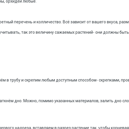
ны, орхидеи любые.
етный перечень и колличество. Всё зависит от вашего вкуса, разм
учитывать, так это величину сажаемых растений- они должны быт
нём в трубу и скрепим любым доступным способом- скрепками, пров
заткнём дно. Можно, помимо указанных материалов, залить дно сло
ервого надреза, вставляем в разрез растение так, чтобы корневая