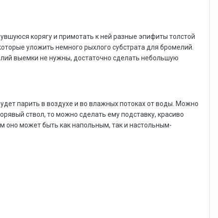
янувшуюся корягу и примотать к ней разные эпифиты толстой
 которые уложить немного рыхлого субстрата для бромелий.
елий выемки не нужны, достаточно сделать небольшую
дет парить в воздухе и во влажных потоках от воды. Можно
 корявый ствол, то можно сделать ему подставку, красиво
ём оно может быть как напольным, так и настольным-