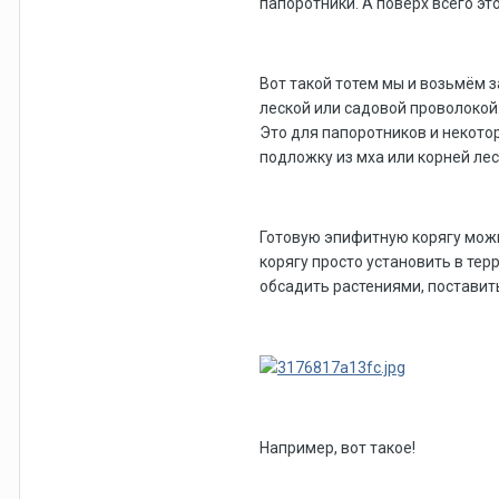
папоротники. А поверх всего эт
Вот такой тотем мы и возьмём з
леской или садовой проволокой
Это для папоротников и некото
подложку из мха или корней лес
Готовую эпифитную корягу можн
корягу просто установить в тер
обсадить растениями, поставить
Например, вот такое!