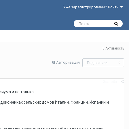
Уже зарегистрированы? Войти
Активность
Авторизация
Подписчики
0
Жалоба
иума и не только.
доконниках сельских домов Италии, Франции, Испании и