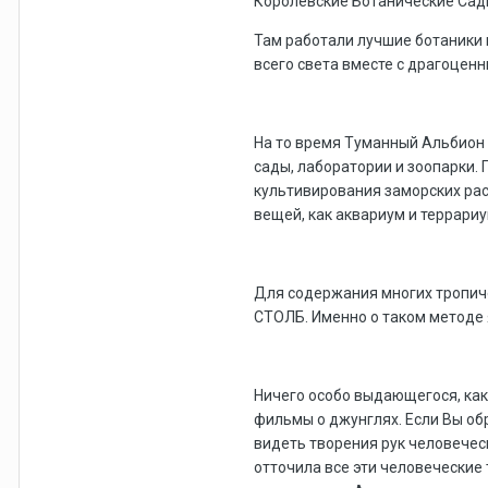
Королевские Ботанические Сад
Там работали лучшие ботаники 
всего света вместе с драгоцен
На то время Туманный Альбион 
сады, лаборатории и зоопарки.
культивирования заморских рас
вещей, как аквариум и террариу
Для содержания многих тропич
СТОЛБ. Именно о таком методе я
Ничего особо выдающегося, ка
фильмы о джунглях. Если Вы об
видеть творения рук человечес
отточила все эти человеческие