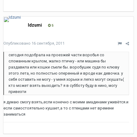
Idzumi
5
Опубликовано
16 сентября, 2011
сегодня подобрала на проезжей части воробья со
сломанным крылом, жалко птичку - или машина бы
раздавила или кошки съели бы. воробушек судя по клюву
этого лета, но полностью оперенный и вроде как девочка. у
себя оставить не могу - у меня хорьки и легко могут скушать(
кто может взять выходить? я в субботу буду в нино, могу
привезти
я думаю смогу взять,если конечно с моими амадинами уживётся.и
если самостоятельно кушает,а то с птенцами нет времени
заниматься