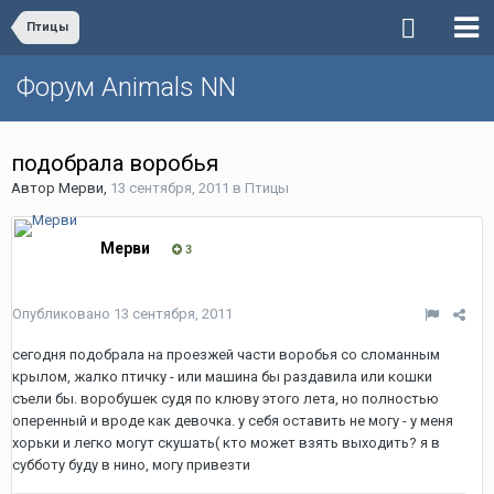
Птицы
Форум Animals NN
подобрала воробья
Автор
Мерви
,
13 сентября, 2011
в
Птицы
Мерви
3
Опубликовано
13 сентября, 2011
сегодня подобрала на проезжей части воробья со сломанным
крылом, жалко птичку - или машина бы раздавила или кошки
съели бы. воробушек судя по клюву этого лета, но полностью
оперенный и вроде как девочка. у себя оставить не могу - у меня
хорьки и легко могут скушать( кто может взять выходить? я в
субботу буду в нино, могу привезти