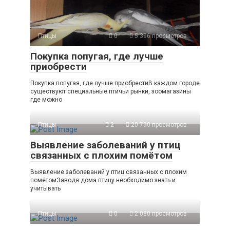
Птицы
0
5 396 просмотров
Покупка попугая, где лучше
приобрести
Покупка попугая, где лучше приобрестиВ каждом городе
существуют специальные птичьи рынки, зоомагазины
где можно
Птицы
2
20 790 просмотров
Выявление заболеваний у птиц
связанных с плохим помётом
Выявление заболеваний у птиц связанных с плохим
помётомЗаводя дома птицу необходимо знать и
учитывать
Птицы
0
2 080 просмотров