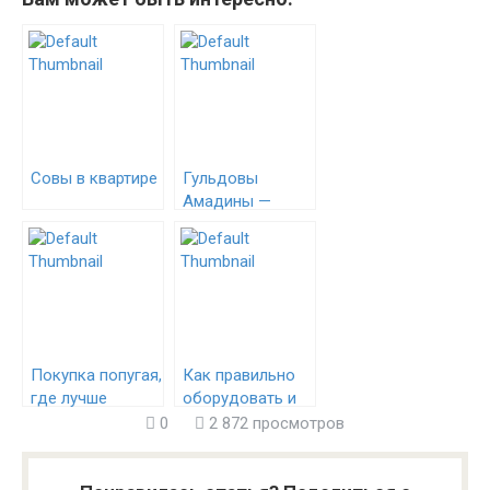
Совы в квартире
Гульдовы
Амадины —
живые
самоцветы в
Вашем доме!
Покупка попугая,
Как правильно
где лучше
оборудовать и
приобрести
разместить
0
2 872 просмотров
клетку для
волнистого