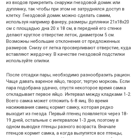
из входов прикрепить снаружи гнездовой домик или
дуплянку, так чтобы при этом не затруднялся доступ в
клетку. Гнездовой домик можно сделать самим,
используя например фанеру, размеры дуплянки 21х18х20
см с площадью дна 20 х 18 см, в передней его стенке
делают круглое отверстие леток, диаметром 5 см.
Возможны небольшие отклонения от предложенных
размеров. Снизу от летка просверливают отверстие, куда
вставляют жердочку. В качестве гнездовой подстилки
используйте опилки.
После отсадки пары, необходимо разнообразить рацион.
Чаще давать вареное яйцо, творог, тертую морковь. Если
пара подобрана удачно, спустя некоторое время самка
откладывает первое яйцо. Интервал между кладками 1-2.
Всего самка может отложить 6-8 яиц. Во время
насиживания самец кормит самку, которая редко
выходит из гнезда. Первый птенец появляется через 18-
19 дней, остальные с интервалом 1-3 дня, поэтому в
одном выводке птенцы разного возраста. Вначале
птенцов кормит самка, а когда вылупятся все птенцы,