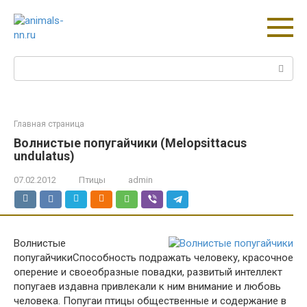
Перейти
к
контенту
Поиск:
Главная страница
Волнистые попугайчики (Melopsittacus
undulatus)
07.02.2012
Птицы
admin
Волнистые
попугайчики
Способность подражать человеку, красочное
оперение и своеобразные повадки, развитый интеллект
попугаев издавна привлекали к ним внимание и любовь
человека. Попугаи птицы общественные и содержание в