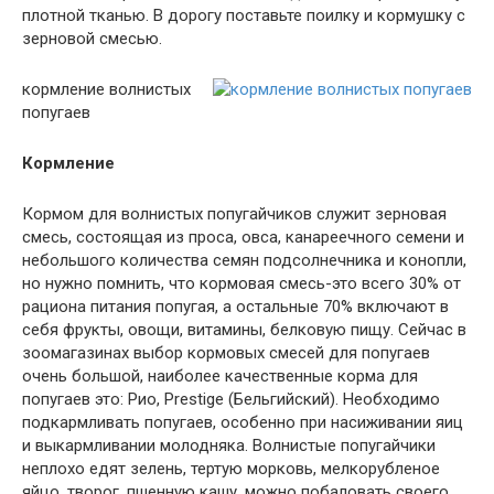
плотной тканью. В дорогу поставьте поилку и кормушку с
зерновой смесью.
кормление волнистых
попугаев
Кормление
Кормом для волнистых попугайчиков служит зерновая
смесь, состоящая из проса, овса, канареечного семени и
небольшого количества семян подсолнечника и конопли,
но нужно помнить, что кормовая смесь-это всего 30% от
рациона питания попугая, а остальные 70% включают в
себя фрукты, овощи, витамины, белковую пищу. Сейчас в
зоомагазинах выбор кормовых смесей для попугаев
очень большой, наиболее качественные корма для
попугаев это: Рио, Prestige (Бельгийский). Необходимо
подкармливать попугаев, особенно при насиживании яиц
и выкармливании молодняка. Волнистые попугайчики
неплохо едят зелень, тертую морковь, мелкорубленое
яйцо, творог, пшенную кашу, можно побаловать своего