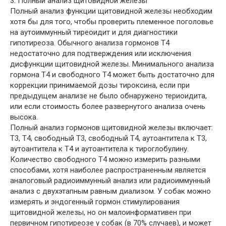
3. Полный анализ щитовидной железы
Полный анализ функции щитовидной железы необходим
хотя бы для того, чтобы проверить племенное поголовье
на аутоиммунный тиреоидит и для диагностики
гипотиреоза. Обычного анализа гормонов Т4
недостаточно для подтверждения или исключения
дисфункции щитовидной железы. Минимального анализа
гормона Т4 и свободного Т4 может быть достаточно для
коррекции принимаемой дозы тироксина, если при
предыдущем анализе не было обнаружено териоидита,
или если стоимость более развернутого анализа очень
высока.
Полный анализ гормонов щитовидной железы включает:
Т3, Т4, свободный Т3, свободный Т4, аутоантитела к Т3,
аутоантитела к Т4 и аутоантитела к тироглобулину.
Количество свободного Т4 можно измерить разными
способами, хотя наиболее распространенным является
аналоговый радиоиммунный анализ или радиоиммунный
анализ с двухэтапным равным диализом. У собак можно
измерять и эндогенный гормон стимулирования
щитовидной железы, но он малоинформативен при
первичном гипотиреозе у собак (в 70% случаев), и может