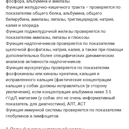
фосфора, альбумина и амилазы.
Функция желудочно-кишечного тракта – проверяется по
показателям общего белка, альбумина, общего
билирубина, амилазы, липазы, триглицеридов, натрия,
калия и хлорида.
Функция поджелудочной железы проверяется по
показателям амилазы, липазы и глюкозы.
Функция надпочечников проверяется по показателям
щелочной фосфатазы, натрия, калия, а также при помощи
дополнительных более специфических динамических
анализов активности надпочечников.
Функция мускулатуры проверяется по показателям
фосфокиназы или киназы креатина, кальция и
исправленного кальция (фактические концентрации
кальция у собак должны исправляться (в сторону
увеличения), если концентрация альбумина ниже 3.5
г\\дЛ; магнезии (у собак это не очень информативный
показатель для диагностики), АЛТ, АСТ.
Функция иммунной системы проверяется по показателям
глобулинов и лимфоцитов.