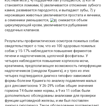
костный мозг); 4) подушечки лап утолщаются, 5) когти
становятся ломкими, 6) увеличивается отложение зубного
камня, развивается пародонтоз, и выпадают зубы, 7) у
нерожавших животных увеличивается простата и яичники,
а семенники уменьшаются,
снижается объем
циркулирующей крови, увеличивается рубцевание
сердечных клапанов.
Результаты профилактических осмотров пожилых собак
свидетельствуют о том, что из 100 здоровых пожилых
собак у 15-17% наблюдается повышение ферментов
печени и надпочечников, щелочной фосфатазы. У
четырех наблюдается повышение кортизола мочи,
креатинина, предполагающее возможность гиперфункции
надпочечников (синдром Кушинга), и у трех из этих
четырех подтвердился диагноз гипофиз-зависимой
формы болезни Кушинга по анализу подавления малых
доз дексаметазона. У 26-29% собак общие значения
гормона Т4 были ниже нормы, а 9 из 11 собак были
дополнительно обследованы анализами для проверки
функции щитовидной железы, и им был поставлен
диагноз гипотиреоз. Такое обследование подтверждает