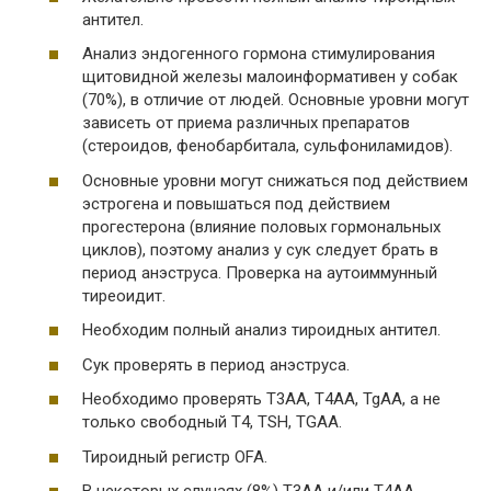
антител.
Анализ эндогенного гормона стимулирования
щитовидной железы малоинформативен у собак
(70%), в отличие от людей. Основные уровни могут
зависеть от приема различных препаратов
(стероидов, фенобарбитала, сульфониламидов).
Основные уровни могут снижаться под действием
эстрогена и повышаться под действием
прогестерона (влияние половых гормональных
циклов), поэтому анализ у сук следует брать в
период анэструса. Проверка на аутоиммунный
тиреоидит.
Необходим полный анализ тироидных антител.
Сук проверять в период анэструса.
Необходимо проверять Т3АА, Т4АА, TgАА, а не
только свободный Т4, TSH, TGAA.
Тироидный регистр OFA.