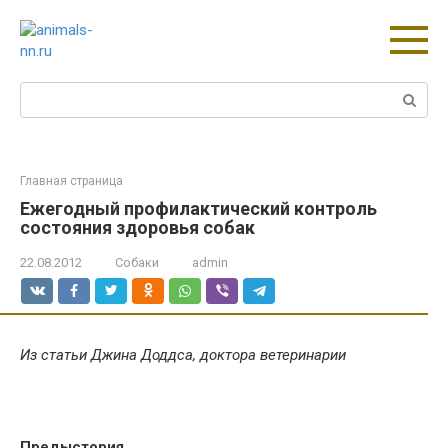
Перейти
к
контенту
Поиск:
Главная страница
Ежегодный профилактический контроль
состояния здоровья собак
22.08.2012
Собаки
admin
Из статьи Джина Доддса, доктора ветеринарии
Предыстория