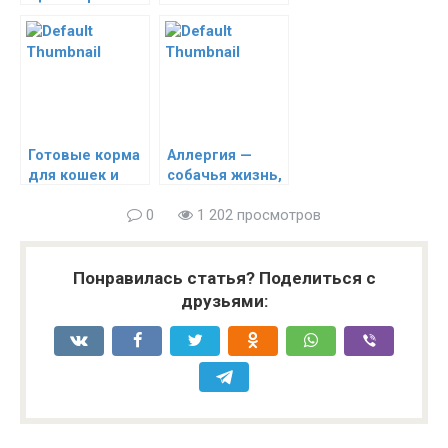
вещи?
хохлатой
собаки
Готовые корма
Аллергия —
для кошек и
собачья жизнь,
собак. Как
или Мифы о
0
1 202 просмотров
правильно
курице
кормить наших
питомцев?
Понравилась статья? Поделиться с
друзьями: