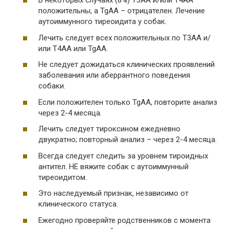
В некоторых случаях (8%) Т3АА и/или Т4АА
положительны, а TgAA – отрицателен. Лечение
аутоиммунного тиреоидита у собак.
Лечить следует всех положительных по Т3АА и/
или Т4АА или TgAA.
Не следует дожидаться клинических проявлений
заболевания или аберрантного поведения
собаки.
Если положителен только TgAA, повторите анализ
через 2-4 месяца.
Лечить следует тироксином ежедневно
двукратно; повторный анализ – через 2-4 месяца.
Всегда следует следить за уровнем тироидных
антител. НЕ вяжите собак с аутоиммунный
тиреоидитом.
Это наследуемый признак, независимо от
клинического статуса.
Ежегодно проверяйте родственников с момента