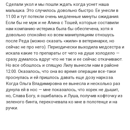
Сделали укол и мы пошли ждать когда уснет наша
малышка. Это случилось довольно быстро. Ее унесли в
11.00 и тут потекли очень медленные минуты ожидания.
Если бы не муж и не Алина с Тошей, которые составили
нам компанию-истерика была бы обеспечена, хотя я
довольно спокойно ко всем манипуляциям отношусь
после Реда (можно сказать «жили» в ветеринарке, но
сейчас не про него). Периодически выходила медсестра и
искала какие то препараты от чего на душе холодело —
сразу думалось вдруг что не так и ее сейчас откачивают.
Но все обошлось и спящую Лилу вынесли нам в районе
12.00. Оказалось, что она во время операции все-таки
проснулась и ей пришлось давать еще дозу наркоза.
Когда Ольга Владимировна ее вынесла и несколько раз
дунула ей в нос — мне показалось, что хорек не дышит,
но, Слава Богу, я ошибалась и Луша, получив кофточку из
зеленого бинта, перекочевала ко мне в полотенце и на
ручки.