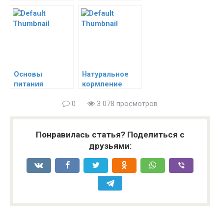
хорьку
хорька
Основы
Натуральное
питания
кормление
домашних
0
3 078 просмотров
хорьков
(фреток)
Понравилась статья? Поделиться с
друзьями: