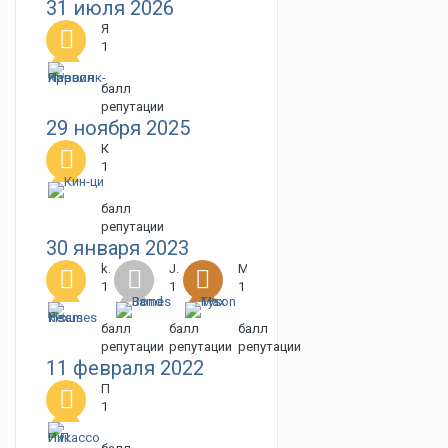
31 июля 2026
Ярополк-Павел Корвин
1
балл
репутации
29 ноября 2025
Кин-ци
1
балл
репутации
30 января 2023
kisames flexus
James Bond
Max Tyson
1
1
1
балл
балл
балл
репутации
репутации
репутации
11 февраля 2022
Пикассо И.П.
1