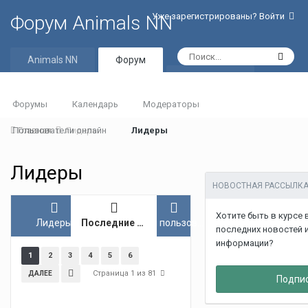
Уже зарегистрированы? Войти
Форум Animals NN
Animals NN
Форум
Активность
Форумы
Календарь
Модераторы
Пользователи онлайн
Главная
Лидеры
Лидеры
Лидеры
НОВОСТНАЯ РАССЫЛК
Хотите быть в курсе 
Лидеры
Последние лидеры
Топ пользователей
последних новостей 
информации?
1
2
3
4
5
6
Страница 1 из 81
ДАЛЕЕ
Подпи