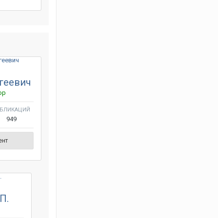
геевич
ор
БЛИКАЦИЙ
949
ент
П.