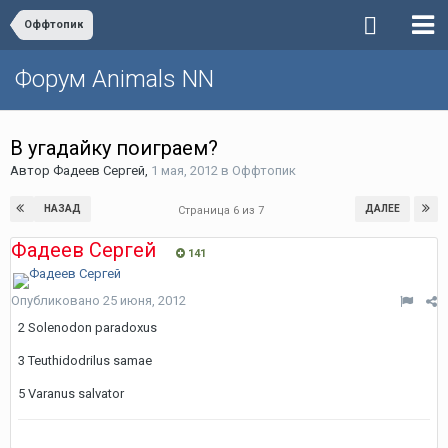
Оффтопик
Форум Animals NN
В угадайку поиграем?
Автор
Фадеев Сергей
,
1 мая, 2012
в
Оффтопик
НАЗАД
ДАЛЕЕ
Страница 6 из 7
Фадеев Сергей
141
Опубликовано
25 июня, 2012
2 Solenodon paradoxus
3 Teuthidodrilus samae
5 Varanus salvator