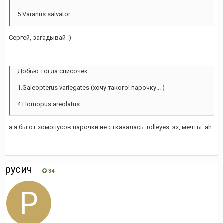
5 Varanus salvator
Сергей, загадывай :)
Добью тогда списочек
1.Galeopterus variegates (хочу такого! парочку... )
4.Homopus areolatus
а я бы от хомопусов парочки не отказалась :rolleyes: эх, мечты :ah:
русич
34