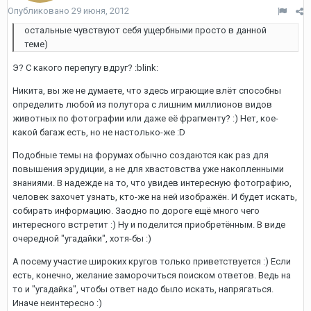
Опубликовано
29 июня, 2012
остальные чувствуют себя ущербными просто в данной
теме)
Э? С какого перепугу вдруг? :blink:
Никита, вы же не думаете, что здесь играющие влёт способны
определить любой из полутора с лишним миллионов видов
животных по фотографии или даже её фрагменту? :) Нет, кое-
какой багаж есть, но не настолько-же :D
Подобные темы на форумах обычно создаются как раз для
повышения эрудиции, а не для хвастовства уже накопленными
знаниями. В надежде на то, что увидев интересную фотографию,
человек захочет узнать, кто-же на ней изображён. И будет искать,
собирать информацию. Заодно по дороге ещё много чего
интересного встретит :) Ну и поделится приобретённым. В виде
очередной "угадайки", хотя-бы :)
А посему участие широких кругов только приветствуется :) Если
есть, конечно, желание заморочиться поиском ответов. Ведь на
то и "угадайка", чтобы ответ надо было искать, напрягаться.
Иначе неинтересно :)