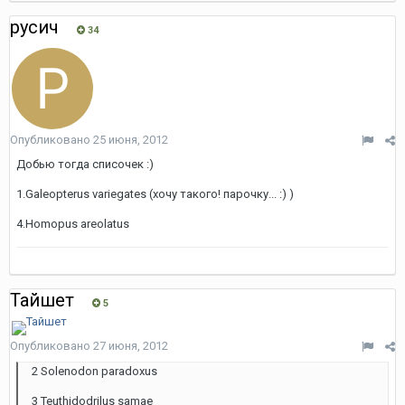
русич
34
Опубликовано
25 июня, 2012
Добью тогда списочек :)
1.Galeopterus variegates (хочу такого! парочку... :) )
4.Homopus areolatus
Тайшет
5
Опубликовано
27 июня, 2012
2 Solenodon paradoxus
3 Teuthidodrilus samae