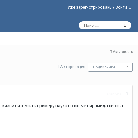
Уже зарегистрированы? Войти
Активность
Авторизация
Подписчики
1
Жалоба
жизни питомца к примеру паука по схеме пирамида хеопса ,