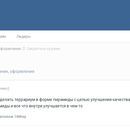
айн
Лидеры
 оформление
Секретное оружие
ание, оформление
нено)
сделать террариум в форме пирамиды с целью улучшения качества 
миды и все что внутри улучшается в чем то
ателем 16May