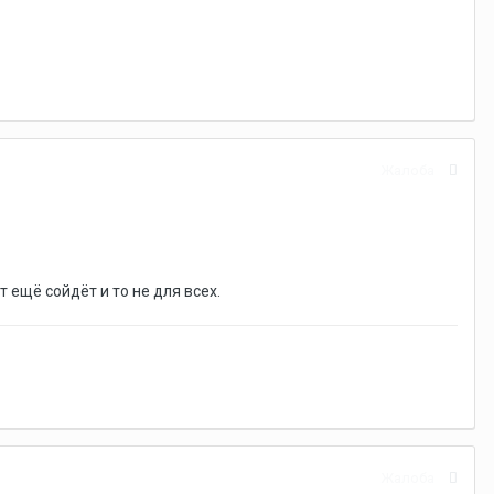
Жалоба
 ещё сойдёт и то не для всех.
Жалоба