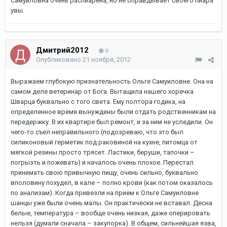
Самуиловна очень распиарена, но не оправдывает своего пиара
увы.
Дмитрий2012
0
Опубликовано
21 ноября, 2012
Выражаем глубокую признательность Ольге Самуиловне. Она на
самом деле ветеринар от Бога. Вытащила нашего хоречка
Шварца буквально с того света. Ему полтора годика, на
определенное время вынуждены были отдать родственникам на
передержку. В их квартире был ремонт, и за ним не уследили. Он
чего-то съел неправильного (подозреваю, что это был
силиконовый герметик под раковиной на кухне, питомца от
мягкой резины просто трясет. Ластики, беруши, тапочки –
погрызть и пожевать) и началось очень плохое. Перестал
принимать свою привычную пищу, очень сильно, буквально
вполовину похудел, в кале – полно крови (как потом оказалось
по анализам). Когда привезли на прием к Ольге Самуиловне
шанцы уже были очень малы. Он практически не вставал. Десна
белые, температура – вообще очень низкая, даже оперировать
нельзя (думали сначала – закупорка). В общем, сильнейшая язва,