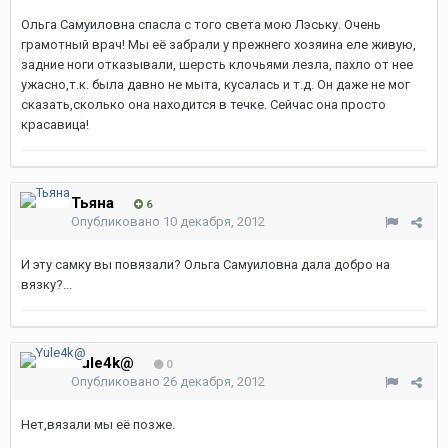
Ольга Самуиловна спасла с того света мою Лэську. Очень
грамотный врач! Мы её забрали у прежнего хозяина еле живую,
задние ноги отказывали, шерсть клочьями лезла, пахло от нее
ужасно,т.к. была давно не мыта, кусалась и т.д. Он даже не мог
сказать,сколько она находится в течке. Сейчас она просто
красавица!
Тьяна
6
Опубликовано
10 декабря, 2012
И эту самку вы повязали? Ольга Самуиловна дала добро на
вязку?...
Yule4k@
0
Опубликовано
26 декабря, 2012
Нет,вязали мы её позже.