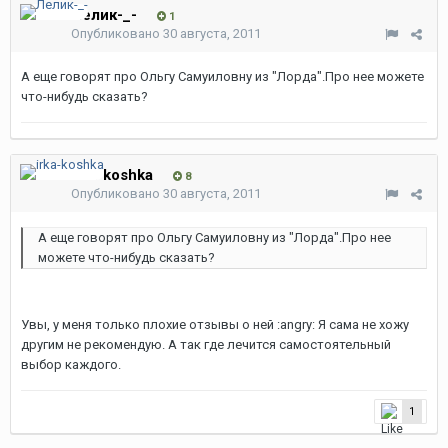
Лелик-_-
1
Опубликовано
30 августа, 2011
А еще говорят про Ольгу Самуиловну из "Лорда".Про нее можете
что-нибудь сказать?
irka-koshka
8
Опубликовано
30 августа, 2011
А еще говорят про Ольгу Самуиловну из "Лорда".Про нее
можете что-нибудь сказать?
Увы, у меня только плохие отзывы о ней :angry: Я сама не хожу
другим не рекомендую. А так где лечится самостоятельный
выбор каждого.
1