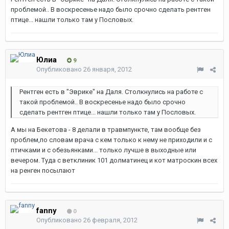
проблемой.. В воскресенье надо было срочно сделать рентген
птице... нашли только там у Пословых.
Юлиа
9
Опубликовано
26 января, 2012
Рентген есть в "Эврике" на Даля. Столкнулись на работе с
такой проблемой.. В воскресенье надо было срочно
сделать рентген птице... нашли только там у Пословых.
А мы на Бекетова - 8 делали в травмпункте, там вообще без
проблем,по словам врача с кем только к нему не приходили и с
птичками и с обезьянками... только лучше в выходные или
вечером. Туда с ветклиник 101 долматинец и кот матроскин всех
на ренген посылают
fanny
0
Опубликовано
26 февраля, 2012