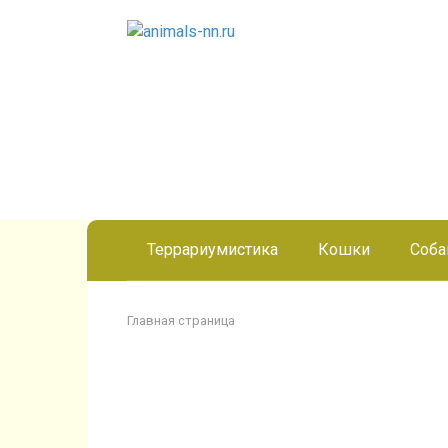
Перейти
к
контенту
Террариумистика
Кошки
Соба
Главная страница