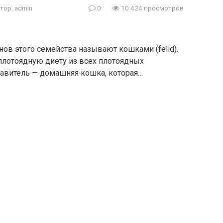
тор:
admin
0
10 424 просмотров
ов этого семейства называют кошками (felid).
лотоядную диету из всех плотоядных
авитель — домашняя кошка, которая…