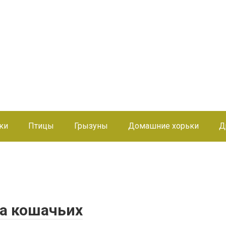
ки
Птицы
Грызуны
Домашние хорьки
Д
а кошачьих