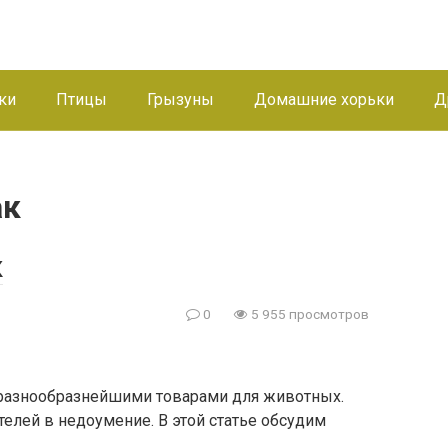
ки
Птицы
Грызуны
Домашние хорьки
Д
ак
к
0
5 955 просмотров
разнообразнейшими товарами для животных.
телей в недоумение. В этой статье обсудим
…