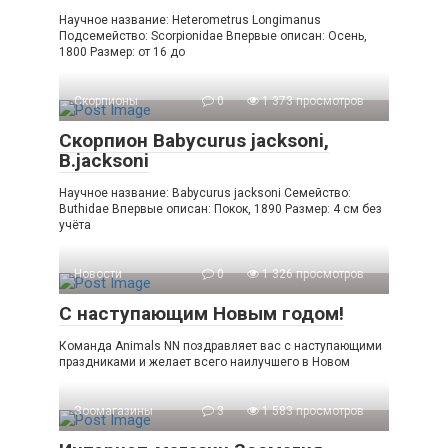
Научное название: Heterometrus Longimanus
Подсемейство: Scorpionidae Впервые описан: Осень,
1800 Размер: от 16 до
Скорпионы
0
1 373 просмотров
Скорпион Babycurus jacksoni,
B.jacksoni
Научное название: Babycurus jacksoni Семейство:
Buthidae Впервые описан: Покок, 1890 Размер: 4 см без
учёта
Новости
0
1 326 просмотров
C наступающим Новым годом!
Команда Animals NN поздравляет вас с наступающими
праздниками и желает всего наилучшего в Новом
Зоомагазины
3
1 583 просмотров