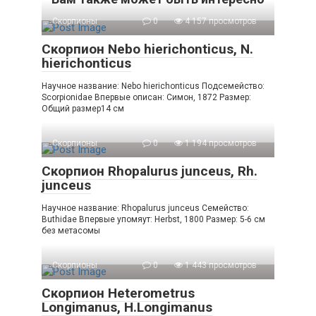
Скорпионы
0
4 157 просмотров
Скорпион Nebo hierichonticus, N.
hierichonticus
Научное название: Nebo hierichonticus Подсемейство:
Scorpionidae Впервые описан: Симон, 1872 Размер:
Общий размер14 см
Скорпионы
0
1 194 просмотров
Скорпион Rhopalurus junceus, Rh.
junceus
Научное название: Rhopalurus junceus Семейство:
Buthidae Впервые упомяут: Herbst, 1800 Размер: 5-6 см
без метасомы
Скорпионы
0
1 443 просмотров
Скорпион Heterometrus
Longimanus, H.Longimanus