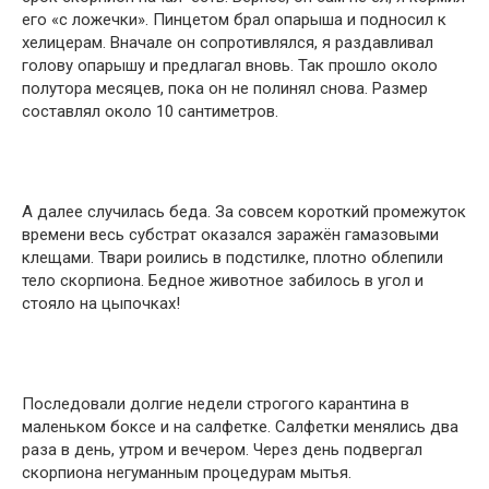
его «с ложечки». Пинцетом брал опарыша и подносил к
хелицерам. Вначале он сопротивлялся, я раздавливал
голову опарышу и предлагал вновь. Так прошло около
полутора месяцев, пока он не полинял снова. Размер
составлял около 10 сантиметров.
А далее случилась беда. За совсем короткий промежуток
времени весь субстрат оказался заражён гамазовыми
клещами. Твари роились в подстилке, плотно облепили
тело скорпиона. Бедное животное забилось в угол и
стояло на цыпочках!
Последовали долгие недели строгого карантина в
маленьком боксе и на салфетке. Салфетки менялись два
раза в день, утром и вечером. Через день подвергал
скорпиона негуманным процедурам мытья.