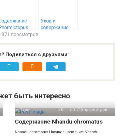
Содержание
Уход и
Phormictopus
содержание
cancerides
необычных
 871 просмотров
домашних
питомцев
я? Поделиться с друзьями:
жет быть интересно
Пауки
0
3 715 просмотров
Содержание Nhandu chromatus
Nhandu chromatus Научное название: Nhandu