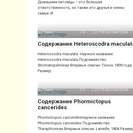
Домашние питомцы – это большая
ответственность, но также это друзья и члены
семьи. И
Пауки
0
2 718 просмотров
Содержание Heteroscodra maculat
Heteroscodra maculata Научное название:
Heteroscodra maculata Подсемейство:
Stromatopelminae Впервые описан: Покок 1899 года
Размер:
Пауки
0
2 275 просмотров
Содержание Phormictopus
cancerides
Phormictopus canceridesНаучное название:
Phormictopus cancerides Подсемейство:
Theraphosinae Впервые описан: Latreille, 1806 Размер