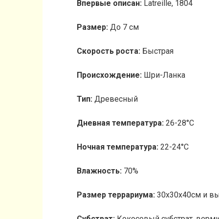
Впервые описан:
Latreille, 1804
Размер:
До 7 см
Скорость роста:
Быстрая
Происхождение:
Шри-Ланка
Тип:
Древесный
Дневная температура:
26-28°C
Ночная температура:
22-24°C
Влажность:
70%
Размер террариума:
30x30x40cм и в
Субстрат:
Кокосовый субстрат, верм