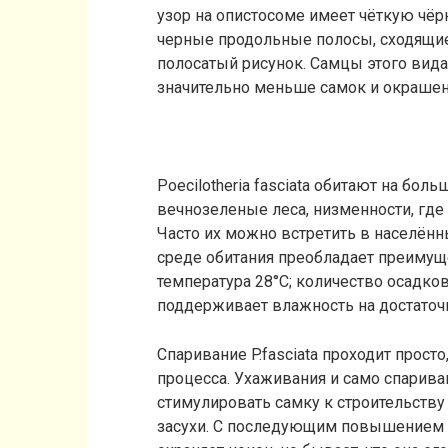
узор на опистосоме имеет чёткую чёр
черные продольные полосы, сходящие
полосатый рисунок. Самцы этого ви
значительно меньше самок и окраше
Poecilotheria fasciata обитают на бо
вечнозеленые леса, низменности, где
Часто их можно встретить в населённ
среде обитания преобладает преимущ
температура 28°C; количество осадков
поддерживает влажность на достаточ
Спаривание P.fasciata проходит прос
процесса. Ухаживания и само спарива
стимулировать самку к строительству
засухи. С последующим повышением в