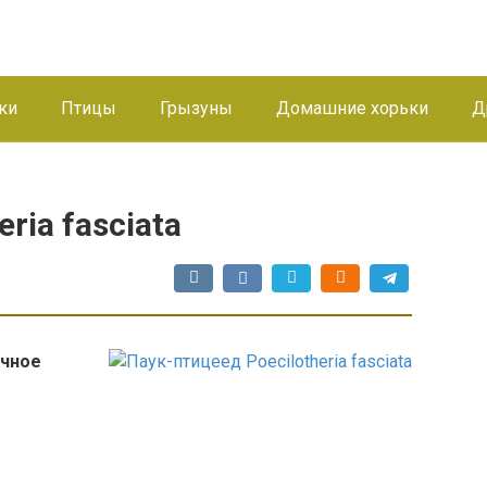
ки
Птицы
Грызуны
Домашние хорьки
Д
ria fasciata
учное