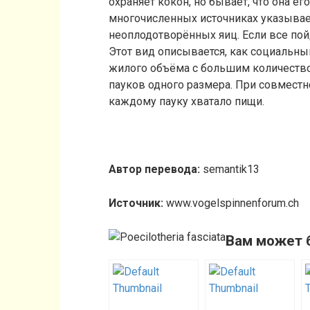
охраняет кокон, но бывает, что она е
многочисленных источниках указывает
неоплодотворённых яиц. Если все пойд
Этот вид описывается, как социальный
жилого объёма с большим количеств
пауков одного размера. При совместн
каждому пауку хватало пищи.
Автор перевода:
semantik13
Источник:
www.vogelspinnenforum.ch
Вам может 