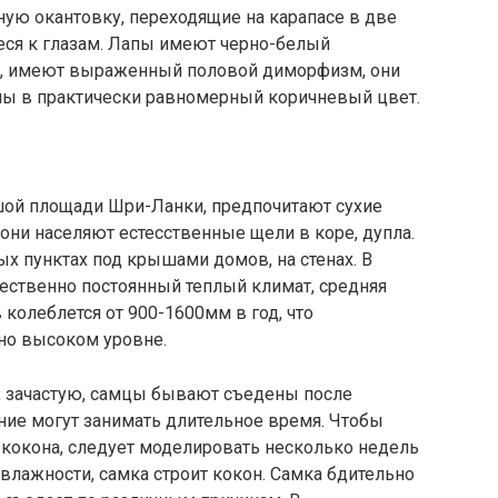
ную окантовку, переходящие на карапасе в две
ся к глазам. Лапы имеют черно-белый
да, имеют выраженный половой диморфизм, они
ны в практически равномерный коричневый цвет.
льшой площади Шри-Ланки, предпочитают сухие
 они населяют естесственные щели в коре, дупла.
ых пунктах под крышами домов, на стенах. В
ественно постоянный теплый климат, средняя
 колеблется от 900-1600мм в год, что
но высоком уровне.
то, зачастую, самцы бывают съедены после
ние могут занимать длительное время. Чтобы
 кокона, следует моделировать несколько недель
лажности, самка строит кокон. Самка бдительно