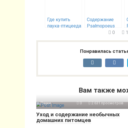
Где купить
Содержание
паука-птицееда
Psalmopoeus
в Нижнем
pulcher +
0
1
Новгороде?
Личный опыт
Понравилась стать
Вам также мо
Пауки
0
2 631 просмотров
Уход и содержание необычных
домашних питомцев