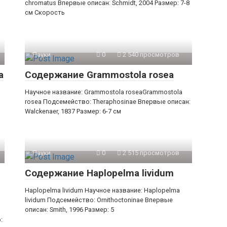
chromatus Впервые описан: Schmidt, 2004 Размер: 7-8
см Скорость
Пауки
0
2 540 просмотров
a
Содержание Grammostola rosea
Научное название: Grammostola roseaGrammostola
rosea Подсемейство: Theraphosinae Впервые описан:
Walckenaer, 1837 Размер: 6-7 см
Пауки
0
2 515 просмотров
Содержание Haplopelma lividum
Haplopelma lividum Научное название: Haplopelma
lividum Подсемейство: Ornithoctoninae Впервые
описан: Smith, 1996 Размер: 5
: