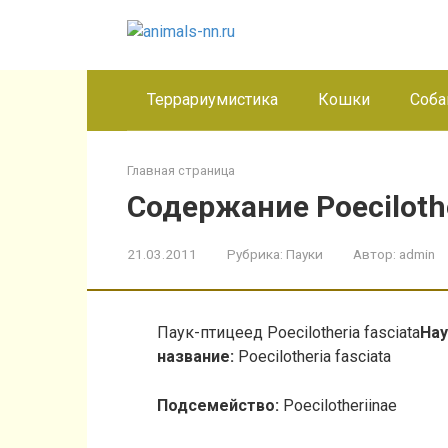
Перейти
к
контенту
Террариумистика
Кошки
Соба
Главная страница
Содержание Poecilothe
21.03.2011
Рубрика:
Пауки
Автор:
admin
Паук-птицеед Poecilotheria fasciata
На
название:
Poecilotheria fasciata
Подсемейство:
Poecilotheriinae