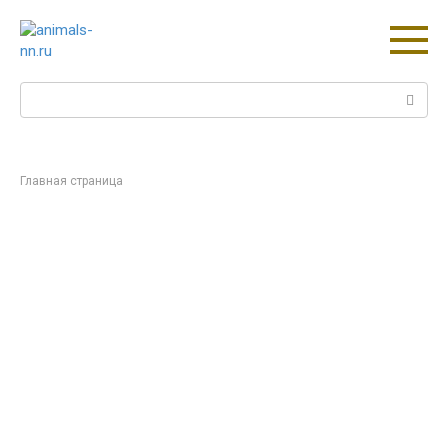
Перейти
к
контенту
Поиск:
Главная страница