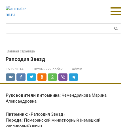
Перейти
к
контенту
Поиск:
Главная страница
Рапсодия Звезд
15.12.2014
Питомники собак
admin
Руководители питомника:
Чемендрякова Марина
Александровна
Питомник:
«Рапсодия Звезд»
Порода:
Померанский миниатюрный (немецкий
карликовый) шпиц.