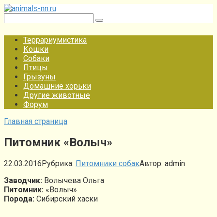
Перейти
к
Поиск:
контенту
Террариумистика
Кошки
Собаки
Птицы
Грызуны
Домашние хорьки
Другие животные
Форум
Главная страница
Питомник «Волыч»
22.03.2016
Рубрика:
Питомники собак
Автор:
admin
Заводчик:
Волычева Ольга
Питомник:
«Волыч»
Порода:
Сибирский хаски