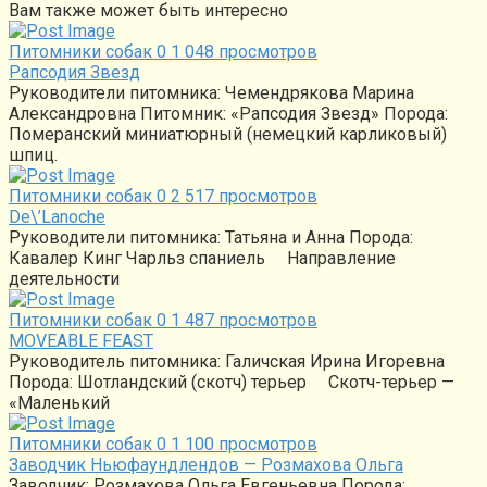
Вам также может быть интересно
Питомники собак
0
1 048 просмотров
Рапсодия Звезд
Руководители питомника: Чемендрякова Марина
Александровна Питомник: «Рапсодия Звезд» Порода:
Померанский миниатюрный (немецкий карликовый)
шпиц.
Питомники собак
0
2 517 просмотров
De\’Lanoche
Руководители питомника: Татьяна и Анна Порода:
Кавалер Кинг Чарльз спаниель Направление
деятельности
Питомники собак
0
1 487 просмотров
MOVEABLE FEAST
Руководитель питомника: Галичская Ирина Игоревна
Порода: Шотландский (скотч) терьер Скотч-терьер —
«Маленький
Питомники собак
0
1 100 просмотров
Заводчик Ньюфаундлендов — Розмахова Ольга
Заводчик: Розмахова Ольга Евгеньевна Порода: