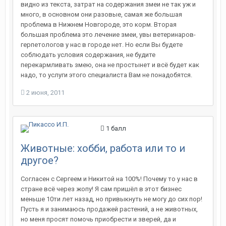
видно из текста, затрат на содержания змеи не так уж и
много, в основном они разовые, самая же большая
проблема в Нижнем Новгороде, это корм. Вторая
большая проблема это лечение змеи, увы ветеринаров-
герпетологов у нас в городе нет. Но если Вы будете
соблюдать условия содержания, не будите
перекармливать змею, она не простынет и всё будет как
надо, то услуги этого специалиста Вам не понадобятся.
2 июня, 2011
1
балл
Животные: хобби, работа или то и
другое?
Cогласен с Сергеем и Никитой на 100%! Почему то у нас в
стране всё через жопу! Я сам пришёл в этот бизнес
меньше 10ти лет назад, но привыкнуть не могу до сих пор!
Пусть я и занимаюсь продажей растений, а не животных,
но меня просят помочь приобрести и зверей, да и