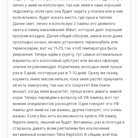
лично у змей не использую, так как змея и сама хороший
гидрометр, если сухо она будет сидеть у поилки или в ней,
если влажно, будет искать место, где суше и теплее.
Далее свет, лично я использую 2 лампы это дневного
света и лампу накаливания 40ват, которая даёт хороший
прогрев воздуха. Далее общий обогрев, зимой если дома
прохладно ночью, можно установить термокабель или
термоковрик, ват на 15-25, так чтоб температура была
умеренная. Теперь идём к грунту, тут самые оптимальные
варианты это кокосовый субстрат или же мох сфагнум,
опилки не рекомендую. Кормление, молодых змей лучше
раз в 5 дней, постарше раз в 7-10 дней. Сразу же скажу,
кормить змею мясом нельзя, пока змея растёт приучайте
её есть заморозку, так как это сократит Вам поиск
мышат, когда змея вырастет, лучше всего давать живой
корм. Теперь перейдём к вопросу об УФ лампах, вот тут
мнения специалистов расходятся. Одни говорят что УФ
лампы для змей не так важны, другие говорят, что очень
важны. Если у Вас есть возможность купить УФ лампу,
берите смело, лишней не будет. Витамины, раз в полгода я
стараюсь давать всем рептилиям без исключений
витаминный комплекс Tetra ReptoSol. В общем, всё! Как