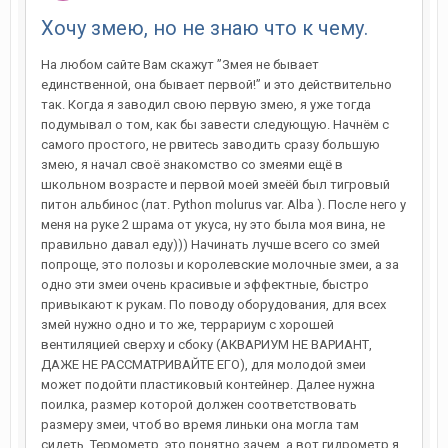
Хочу змею, но не знаю что к чему.
На любом сайте Вам скажут ”Змея не бывает
единственной, она бывает первой!” и это действительно
так. Когда я заводил свою первую змею, я уже тогда
подумывал о том, как бы завести следующую. Начнём с
самого простого, не рвитесь заводить сразу большую
змею, я начал своё знакомство со змеями ещё в
школьном возрасте и первой моей змеёй был тигровый
питон альбинос (лат. Python molurus var. Alba ). После него у
меня на руке 2 шрама от укуса, ну это была моя вина, не
правильно давал еду))) Начинать лучше всего со змей
попроще, это полозы и королевские молочные змеи, а за
одно эти змеи очень красивые и эффектные, быстро
привыкают к рукам. По поводу оборудования, для всех
змей нужно одно и то же, террариум с хорошей
вентиляцией сверху и сбоку (АКВАРИУМ НЕ ВАРИАНТ,
ДАЖЕ НЕ РАССМАТРИВАЙТЕ ЕГО), для молодой змеи
может подойти пластиковый контейнер. Далее нужна
поилка, размер которой должен соответствовать
размеру змеи, чтоб во время линьки она могла там
сидеть. Термометр, это понятно зачем, а вот гидрометр я