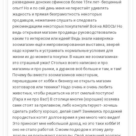
разведение донских сфинксов более 15ти лет- бесценный
опыт! Но и по сей день меня не перестаёт удивлять
жадность и прямая безграмотность некоторых
продавцов, нежелание слушать и следовать
рекомендациям некоторых покупателей! Всё на АВОСЬ! Но
ведь открывая магазин продавцы руководствовались
каким то интересом или идеей! Ведь знали наверняка-
зоомагазин ещё и импровизированная выставка, зверей
надо кормить и устраивать нормальные условия для
жизни их до момента покупки. В наших же зоомагазинах-
это страшный ужас! Столько всего написано и про
магазины и про рынки, а дураков всё больше и там, и там!
Почему бы вместо зоомагазинов некоторым,
перешедшим от хобби к бизнесу не открыть магазин
хозтоваров или техники? Надо очень и очень любить
животных, чтобы решиться на этот смелый поступок!
(Лара я не про Вас!) В столице многие (хорошие) хозяева
сами стоят за прилавком, либо консультируют- хочешь
сделать работу хорошо, делай сам!!! Занимаясь продажей
породистых котят долгое время я уже много чего видел!
Это приносит мне небольшой доход, но это таки хобби! И
оно не стало работой. С моим подходом к этому делу-
доходы не покрывают расходы. Свой домашний зоопарк