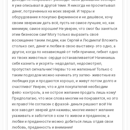
я уже описывал в другой теме. Я никогда не просчитывал
денег, потраченных на моих зверей. И терры и
оборудование я покупаю фирменное и не дешёвое, хочу
своим зверикам дать всё, пусть не самое лучшее, но, как
минимум, самое хорошее! Не уверен, что смог бы заняться
этим бизнесом сам! Могу только выразить своё
восхищение таким людям, как Сергей и Людмила! Вложить
столько сил, денег и любви в свою выставку- это одно, а
другое, когда по независящей от тебя причине, гибнет одно
из твоих животных- сердце останавливается! Начинаешь
себя казнить и укорять- недоделал, недосмотрел,
пропустил сигнальчик! Нервы то не железные! Только с
таким подходом можно начинать эту затею- животные из
любящих рук и продаются хорошо, и живут потом долго и
счастливо! Уверен, что и для покупателей необходим
фейс- контроль, а не острое желание продать лишь кому!
Предполагаю, что мои слова многим не понравятся, но это
их право! Не согласен с фразой- деньги решают всё! Не
все заводят зверей для наживы, многие имеют желание
ухаживать и заботится о ком то живом и преданном, а
любви и преданности можно добиться лишь отдав свои
любовь, преданность и внимание!