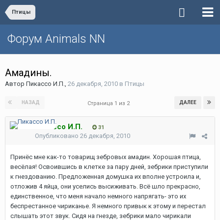
Птицы
Форум Animals NN
Амадины.
Автор
Пикассо И.П.
,
26 декабря, 2010
в
Птицы
НАЗАД
ДАЛЕЕ
Страница 1 из 2
Пикассо И.П.
31
Опубликовано
26 декабря, 2010
Принёс мне как-то товарищ зебровых амадин. Хорошая птица,
весёлая! Освоившись в клетке за пару дней, зебрики приступили
к гнездованию. Предложенная домушка их вполне устроила и,
отложив 4 яйца, они уселись высиживать. Всё шло прекрасно,
единственное, что меня начало немного напрягать- это их
беспрестанное чириканье. Я немного привык к этому и перестал
слышать этот звук. Сидя на гнезде, зебрики мало чирикали