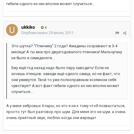
гибели одного из них вполне может случиться...
ukkiko
4
Опубликовано
29 июня, 2011
Это шутка? "Птенчику" 2 года? Амадины созревают в 3-4
месяца! А ты мне про двухгодовалого птенчика! Мальчугану
не было и семидесяти...
Ему ещё год назад надо было пару заводить! Если не
хочешь птенцов- заведи ещё одного самца, но не факт, что
они уживутся. Твой то уже полноправным хозяином себя
чувствует! А вот факт гибели одного из них вполне может
случиться...
А у меня зебровых 4 пары, но это я не к тому чтоб похвастаться,
просто тут был разговор про шум. Для меня это не шум, а очень
очень приятный звук, люблю когда они верещат.