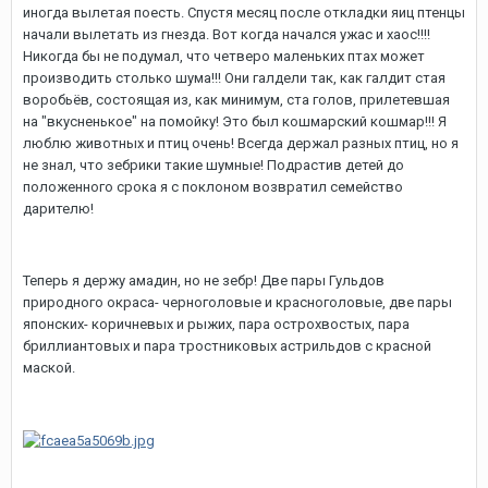
иногда вылетая поесть. Спустя месяц после откладки яиц птенцы
начали вылетать из гнезда. Вот когда начался ужас и хаос!!!!
Никогда бы не подумал, что четверо маленьких птах может
производить столько шума!!! Они галдели так, как галдит стая
воробьёв, состоящая из, как минимум, ста голов, прилетевшая
на "вкусненькое" на помойку! Это был кошмарский кошмар!!! Я
люблю животных и птиц очень! Всегда держал разных птиц, но я
не знал, что зебрики такие шумные! Подрастив детей до
положенного срока я с поклоном возвратил семейство
дарителю!
Теперь я держу амадин, но не зебр! Две пары Гульдов
природного окраса- черноголовые и красноголовые, две пары
японских- коричневых и рыжих, пара острохвостых, пара
бриллиантовых и пара тростниковых астрильдов с красной
маской.