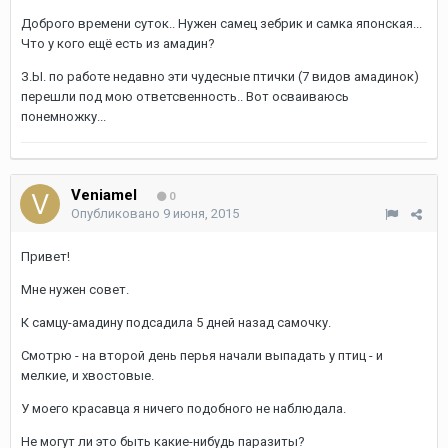
Доброго времени суток.. Нужен самец зебрик и самка японская...
Что у кого ещё есть из амадин?
З.Ы. по работе недавно эти чудесные птички (7 видов амадинок)
перешли под мою ответсвенность.. Вот осваиваюсь
понемножку...
Veniamel
0
Опубликовано
9 июня, 2015
Привет!
Мне нужен совет.
К самцу-амадину подсадила 5 дней назад самочку.
Смотрю - на второй день перья начали выпадать у птиц - и
мелкие, и хвостовые.
У моего красавца я ничего подобного не наблюдала.
Не могут ли это быть какие-нибудь паразиты?