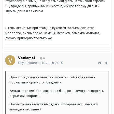
стрессовую линьку, но это у самочки, у самца-то какой стресс?
Он, вроде бы, привычный и к клетке, и к световому дню, и к
звукам дома и за окном.
Птицы активные при этом, не куксятся, только купаются
маловато, очень редко. Самец 6 месяцев, самочка молодая,
думаю, примерно столько же.
Veniamel
0
Опубликовано
10 июня, 2015
Просто подсадка совпала с линькой, либо это начало
проявления брачного поведения.
Амадины какие? Паразиты так быстро не смогут испортить
перьевой покров....
Посмотрите на месте выпадающих перьев есть пенёчки
молодых пёрышек?