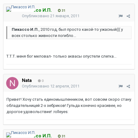
Пикассо И.П.
31
Опубликовано
21 января, 2011
Пикассо И.П.
, 2010 год, был просто какой-то ужасный((( у
всех столько живности погибло...
Т.Т.Т. меня бог миловал- только аквасы опустели слегка...
Nata
0
Опубликовано
12 апреля, 2011
Привет! Хочу стать единомышленником, вот совсем скоро стану
обладательницей 2-х зебриков! Гульда конечно красивее, но
дорогое удовольствие! :rolleyes:
Пикассо И.П.
31