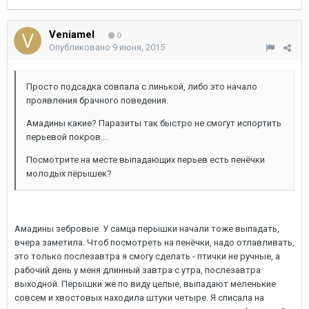
Veniamel
0
Опубликовано
9 июня, 2015
Просто подсадка совпала с линькой, либо это начало
проявления брачного поведения.
Амадины какие? Паразиты так быстро не смогут испортить
перьевой покров....
Посмотрите на месте выпадающих перьев есть пенёчки
молодых пёрышек?
Амадины зебровые. У самца перышки начали тоже выпадать,
вчера заметила. Чтоб посмотреть на пенёчки, надо отлавливать,
это только послезавтра я смогу сделать - птички не ручные, а
рабочий день у меня длинный завтра с утра, послезавтра
выходной. Пёрышки же по виду целые, выпадают меленькие
совсем и хвостовых находила штуки четыре. Я списала на