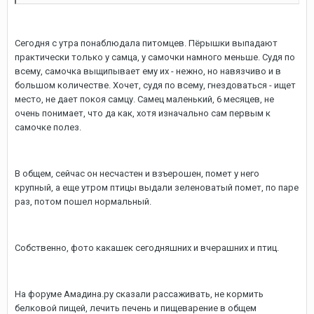
Сегодня с утра понаблюдала питомцев. Пёрышки выпадают
практически только у самца, у самочки намного меньше. Судя по
всему, самочка выщипывает ему их - нежно, но навязчиво и в
большом количестве. Хочет, судя по всему, гнездоваться - ищет
место, не дает покоя самцу. Самец маленький, 6 месяцев, не
очень понимает, что да как, хотя изначально сам первым к
самочке полез.
В общем, сейчас он несчастен и взъерошен, помет у него
крупный, а еще утром птицы выдали зеленоватый помет, по паре
раз, потом пошел нормальный.
Собственно, фото какашек сегодняшних и вчерашних и птиц.
На форуме Амадина.ру сказали рассаживать, не кормить
белковой пищей, лечить печень и пищеварение в общем