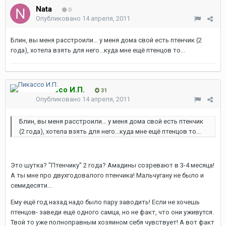
Nata
0
Опубликовано
14 апреля, 2011
Блин, вы меня расстроили... у меня дома свой есть птенчик (2
года), хотела взять для него...куда мне ещё птенцов то...
Пикассо И.П.
31
Опубликовано
14 апреля, 2011
Блин, вы меня расстроили... у меня дома свой есть птенчик
(2 года), хотела взять для него...куда мне ещё птенцов то...
Это шутка? "Птенчику" 2 года? Амадины созревают в 3-4 месяца!
А ты мне про двухгодовалого птенчика! Мальчугану не было и
семидесяти...
Ему ещё год назад надо было пару заводить! Если не хочешь
птенцов- заведи ещё одного самца, но не факт, что они уживутся.
Твой то уже полноправным хозяином себя чувствует! А вот факт