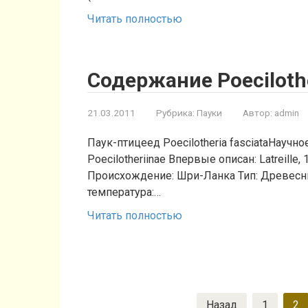
Читать полностью
Содержание Poecilothe
21.03.2011
Рубрика:
Пауки
Автор:
admin
Паук-птицеед Poecilotheria fasciataНаучное
Poecilotheriinae Впервые описан: Latreille
Происхождение: Шри-Ланка Тип: Древесны
температура:…
Читать полностью
Пагинация
Назад
1
2