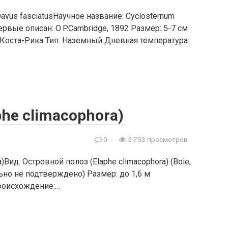
avus fasciatusНаучное название: Cyclosternum
ервые описан: О.P.Cambridge, 1892 Размер: 5-7 см
 Коста-Рика Тип: Наземный Дневная температура:
he climacophora)
0
2 753 просмотров
)Вид: Островной полоз (Elaphe climacophora) (Boie,
ально не подтверждено) Размер: до 1,6 м
Происхождение:…