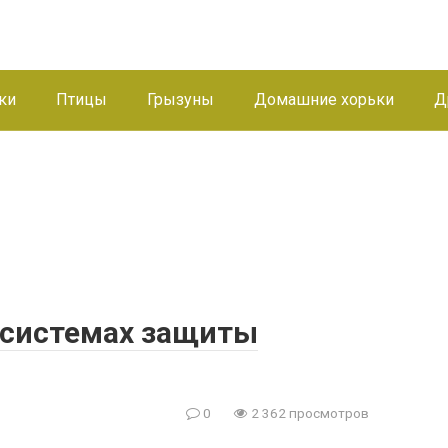
ки
Птицы
Грызуны
Домашние хорьки
Д
 системах защиты
0
2 362 просмотров