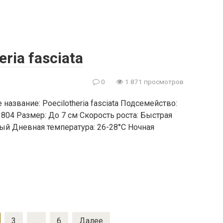
ria fasciata
0
1 871 просмотров
 название: Poecilotheria fasciata Подсемейство:
, 1804 Размер: До 7 см Скорость роста: Быстрая
й Дневная температура: 26-28°C Ночная
3
…
6
Далее