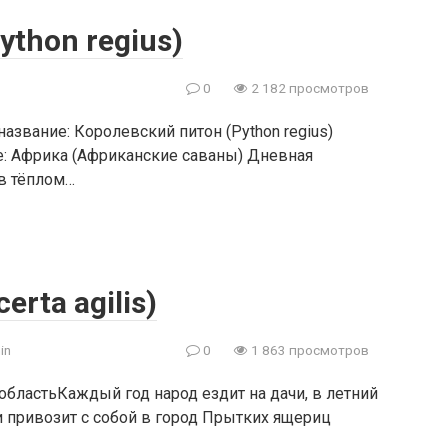
thon regius)
0
2 182 просмотров
название: Королевский питон (Python regius)
ие: Африка (Африканские саваны) Дневная
 в тёплом…
rta agilis)
in
0
1 863 просмотров
бластьКаждый год народ ездит на дачи, в летний
 и привозит с собой в город Прытких ящериц