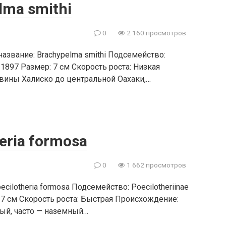
ma smithi
0
2 160 просмотров
название: Brachypelma smithi Подсемейство:
 1897 Размер: 7 см Скорость роста: Низкая
вины Халиско до центральной Оaxaки,…
eria formosa
0
1 662 просмотров
ecilotheria formosa Подсемейство: Poecilotheriinae
 7 см Скорость роста: Быстрая Происхождение:
ый, часто — наземный…