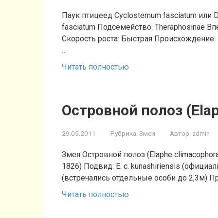
Паук птицеед Cyclosternum fasciatum или D
fasciatum Подсемейство: Theraphosinae Вп
Скорость роста: Быстрая Происхождение:
…
Читать полностью
Островной полоз (Elap
29.05.2011
Рубрика:
Змеи
Автор:
admin
Змея Островной полоз (Elaphe climacophora
1826) Подвид: E. c. kunashiriensis (офици
(встречались отдельные особи до 2,3м) 
Читать полностью