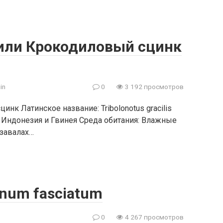
или Крокодиловый сцинк
in
0
3 192 просмотров
к Латинское название: Tribolonotus gracilis
: Индонезия и Гвинея Среда обитания: Влажные
 завалах…
num fasciatum
0
4 267 просмотров