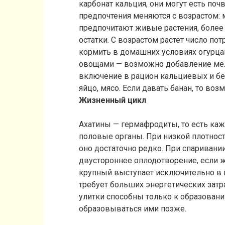
карбонат кальция, они могут есть по
предпочтения меняются с возрастом:
предпочитают живые растения, боле
остатки. С возрастом растёт число п
кормить в домашних условиях огурцам
овощами — возможно добавление мел
включение в рацион кальциевых и бе
яйцо, мясо. Если давать банан, то воз
Жизненный цикл
Ахатины — гермафродиты, то есть каж
половые органы. При низкой плотнос
оно достаточно редко. При спаривани
двустороннее оплодотворение, если 
крупный выступает исключительно в к
требует больших энергетических зат
улитки способны только к образован
образовываться ими позже.