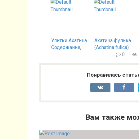
Улитки Ахатина.
Ахатина фулика
Содержание,
(Achatina fulica)
кормление,
0
разведение.
Понравилась стать
Вам также мо