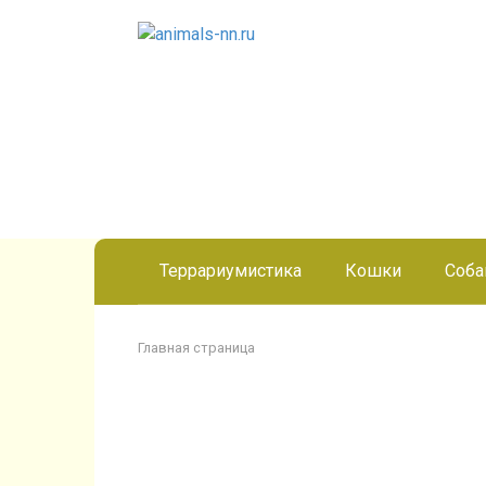
Перейти
к
контенту
Террариумистика
Кошки
Соба
Главная страница