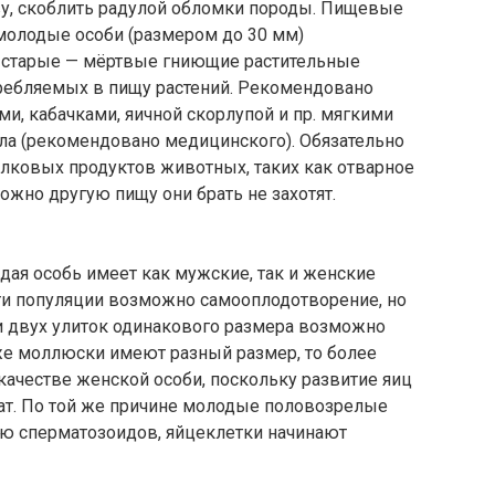
чву, скоблить радулой обломки породы. Пищевые
 молодые особи (размером до 30 мм)
е старые — мёртвые гниющие растительные
отребляемых в пищу растений. Рекомендовано
и, кабачками, яичной скорлупой и пр. мягкими
а (рекомендовано медицинского). Обязательно
лковых продуктов животных, таких как отварное
можно другую пищу они брать не захотят.
дая особь имеет как мужские, так и женские
ти популяции возможно самооплодотворение, но
и двух улиток одинакового размера возможно
же моллюски имеют разный размер, то более
ачестве женской особи, поскольку развитие яиц
рат. По той же причине молодые половозрелые
ию сперматозоидов, яйцеклетки начинают