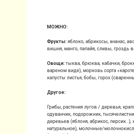
МОЖНО:
Фрукты:
яблоко, абрикосы, ананас, ав
вишня, манго, папайя, сливы, гроздь в
Овощи:
тыква, брюква, кабачки, брокк
вареном виде), морковь сорта «кароте
капусты листья, бобы, горох (сваренн
Другое:
Грибы, растения лугов / деревья, кра
одуванчик, подорожник, тысячелистн
деревьев (яблоня, абрикос, персик…),
натуральное), молочные/молочнокислы