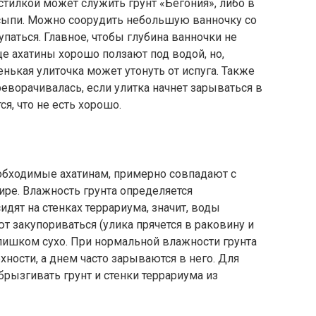
тилкой может служить грунт «Бегония», либо в
асыпи. Можно соорудить небольшую ванночку со
паться. Главное, чтобы глубина ванночки не
ще ахатины хорошо ползают под водой, но,
енькая улиточка может утонуть от испуга. Также
реворачивалась, если улитка начнет зарываться в
ся, что не есть хорошо.
еобходимые ахатинам, примерно совпадают с
ре. Влажность грунта определяется
идят на стенках террариума, значит, воды
т закупориваться (улика прячется в раковину и
лишком сухо. При нормальной влажности грунта
хности, а днем часто зарываются в него. Для
рызгивать грунт и стенки террариума из