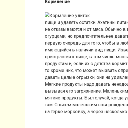
Кормление
пищи и удалять остатки. Ахатины пит
не отказываются и от мяса. Обычно в
огурцами, но предпочтительнее дават
первую очередь для того, чтобы в л
имеющийся в наличии вид пищи. Извес
пристрастия к пище, в том числе мно
продуктам и, если их с детства корми
то кроме них, что может вызвать оп
давать целые огрызки, они на удивл
Мягкие продукты надо давать ненадолг
вызывая его загрязнение. Маленьким
мягкие продукты. Был случай, когда 
там. Совсем маленьким новорожденны
на тёрке морковку, а через несколько 