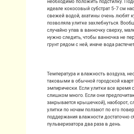
необходимо положить подстилку. Подс
идеале кокосовый субстрат 5-7 см н
свежей водой, ахатины очень любят ку
позволяла улитке захлебнуться. Вооб
случайно упав в ванночку сверху, мал
нужно следить, чтобы ванночка не пе
грунт рядом с ней, иначе вода растечет
Температура и влажность воздуха, н
таковыми в обычной городской кварти
эмпирически. Если улитки все время с
слишком много. Если они предпочитаю
закрывается крышечкой), наоборот, с
улитки по ночам ползают по его повер
поддержания влажности достаточно сб
пульверизатора два раза в день.