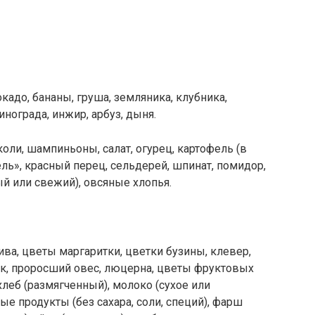
окадо, бананы, груша, земляника, клубника,
инограда, инжир, арбуз, дыня.
оли, шампиньоны, салат, огурец, картофель (в
ль», красный перец, сельдерей, шпинат, помидор,
ый или свежий), овсяные хлопья.
пива, цветы маргаритки, цветки бузины, клевер,
ик, проросший овес, люцерна, цветы фруктовых
 хлеб (размягченный), молоко (сухое или
е продукты (без сахара, соли, специй), фарш