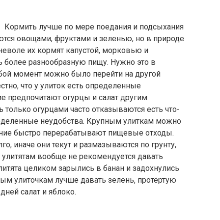
Кормить лучше по мере поедания и подсыхания
аются овощами, фруктами и зеленью, но в природе
 неволе их кормят капустой, морковью и
ь более разнообразную пищу. Нужно это в
юбой момент можно было перейти на другой
тно, что у улиток есть определенные
гие предпочитают огурцы и салат другим
ть только огурцами часто отказываются есть что-
ределенные неудобства. Крупным улиткам можно
ение быстро перерабатывают пищевые отходы.
о, иначе они текут и размазываются по грунту,
 улитятам вообще не рекомендуется давать
улитята целиком зарылись в банан и задохнулись
м улиточкам лучше давать зелень, протёртую
дней салат и яблоко.