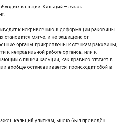
обходим кальций. Кальций – очень
т.
приводит к искривлению и деформации раковины.
я становится мягче, и не защищена от
ренние органы прикреплены к стенкам раковины,
и к неправильной работе органов, или к
чающий с пищей кальций, как правило отстаёт в
или вообще останавливается, происходит сбой в
 важен кальций улиткам, мною был проведён