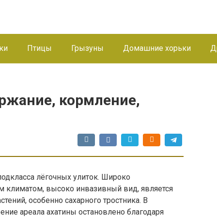
ки
Птицы
Грызуны
Домашние хорьки
Д
ержание, кормление,
одкласса лёгочных улиток. Широко
им климатом, высоко инвазивный вид, является
тений, особенно сахарного тростника. В
ние ареала ахатины остановлено благодаря