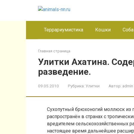
Перейти
к
контенту
Террариумистика
Кошки
Соба
Главная страница
Улитки Ахатина. Сод
разведение.
09.05.2010
Рубрика:
Улитки
Автор:
admin
Сухопутный брюхоногий моллюск из п
распространён в странах с тропическ
вредителем сельскохозяйственных рас
настоящее время дальнейшее расшире