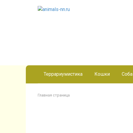
Перейти
к
контенту
Террариумистика
Кошки
Соба
Главная страница