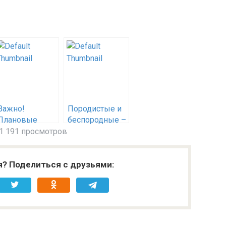
Важно!
Породистые и
Плановые
беспородные –
изменения на
все ли
1 191 просмотров
сайте
животные
равны? А их
я? Поделиться с друзьями:
хозяева?