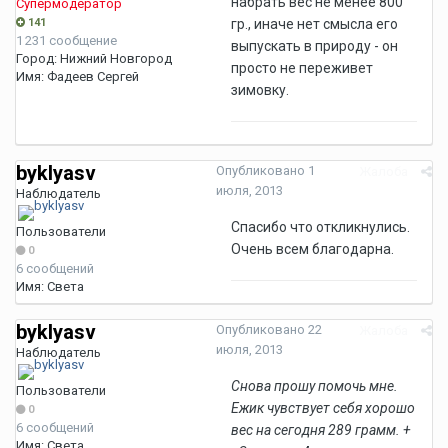
набрать вес не менее 800
Супермодератор
141
гр., иначе нет смысла его
1 231 сообщение
выпускать в природу - он
Город:
Нижний Новгород
просто не переживет
Имя:
Фадеев Сергей
зимовку.
byklyasv
Опубликовано
1
Жалоба
июля, 2013
Наблюдатель
Спасибо что откликнулись.
Пользователи
Очень всем благодарна.
0
6 сообщений
Имя:
Света
byklyasv
Опубликовано
22
Жалоба
июля, 2013
Наблюдатель
Снова прошу помочь мне.
Пользователи
Ежик чувствует себя хорошо
0
6 сообщений
вес на сегодня 289 грамм. +
Имя:
Света