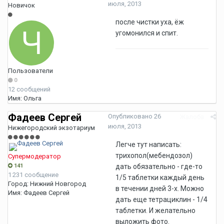
июля, 2013
Новичок
после чистки уха, ёж
угомонился и спит.
Пользователи
0
12 сообщений
Имя:
Ольга
Фадеев Сергей
Опубликовано
26
Жалоба
июля, 2013
Нижегородский экзотариум
Легче тут написать:
трихопол(мебендозол)
Супермодератор
141
дать обязательно - где-то
1 231 сообщение
1/5 таблетки каждый день
Город:
Нижний Новгород
в течении дней 3-х. Можно
Имя:
Фадеев Сергей
дать еще тетрациклин - 1/4
таблетки. И желательно
выложить фото.