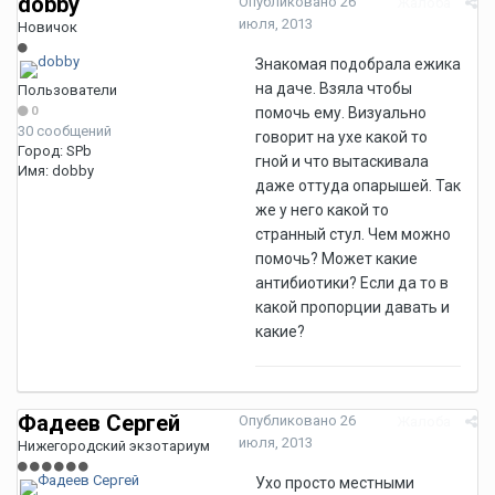
dobby
Опубликовано
26
Жалоба
июля, 2013
Новичок
Знакомая подобрала ежика
на даче. Взяла чтобы
Пользователи
0
помочь ему. Визуально
30 сообщений
говорит на ухе какой то
Город:
SPb
гной и что вытаскивала
Имя:
dobby
даже оттуда опарышей. Так
же у него какой то
странный стул. Чем можно
помочь? Может какие
антибиотики? Если да то в
какой пропорции давать и
какие?
Фадеев Сергей
Опубликовано
26
Жалоба
июля, 2013
Нижегородский экзотариум
Ухо просто местными