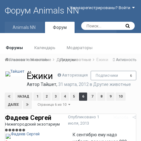
Форум Animals NN
Уже зарегистрированы? Войти
Animals NN
Форум
Активность
Форумы
Календарь
Модераторы
Пользователи онлайн
Главная
Животные
Другие животные
Лидеры
Ёжики
Активность
Ёжики
Авторизация
Подписчики
6
Автор
Тайшет
,
31 марта, 2012
в
Другие животные
1
2
3
4
5
6
7
8
9
10
НАЗАД
Страница 6 из 10
ДАЛЕЕ
Фадеев Сергей
Опубликовано
1
Жалоба
июля, 2013
Нижегородский экзотариум
К сентябрю ему надо