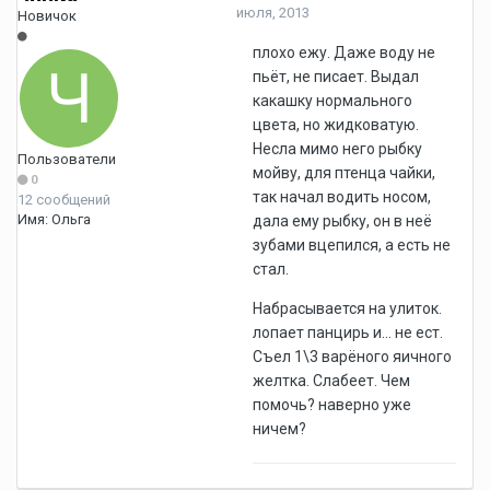
июля, 2013
Новичок
плохо ежу. Даже воду не
пьёт, не писает. Выдал
какашку нормального
цвета, но жидковатую.
Несла мимо него рыбку
Пользователи
мойву, для птенца чайки,
0
так начал водить носом,
12 сообщений
Имя:
Ольга
дала ему рыбку, он в неё
зубами вцепился, а есть не
стал.
Набрасывается на улиток.
лопает панцирь и... не ест.
Съел 1\3 варёного яичного
желтка. Слабеет. Чем
помочь? наверно уже
ничем?