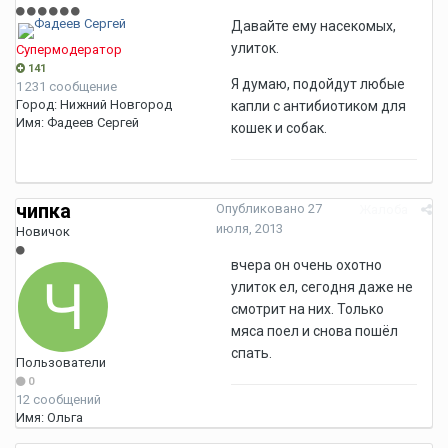
Давайте ему насекомых,
улиток.
Супермодератор
141
Я думаю, подойдут любые
1 231 сообщение
Город:
Нижний Новгород
капли с антибиотиком для
Имя:
Фадеев Сергей
кошек и собак.
чипка
Опубликовано
27
Жалоба
июля, 2013
Новичок
вчера он очень охотно
улиток ел, сегодня даже не
смотрит на них. Только
мяса поел и снова пошёл
спать.
Пользователи
0
12 сообщений
Имя:
Ольга