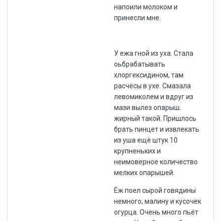
напоили молоком и
принесли мне.
У ежа гной из уха. Стала
оьбрабатывать
хлоргексидином, там
расчёсы в ухе. Смазала
левомиколем и вдруг из
мази вылез опарыш.
жирный такой. Пришлось
брать пинцет и извлекать
из уша ещё штук 10
крупненьких и
неимоверное количество
мелких опарышей.
Ёж поел сырой говядины
немного, малину и кусочек
огурца. Очень много пьёт