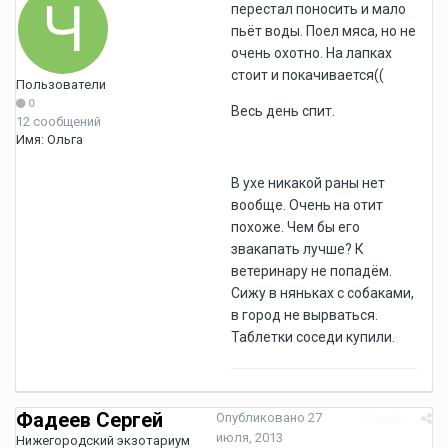
перестал поносить и мало
пьёт воды. Поел мяса, но не
очень охотно. На лапках
стоит и покачивается((
Пользователи
0
Весь день спит.
12 сообщений
Имя:
Ольга
В ухе никакой раны нет
вообще. Очень на отит
похоже. Чем бы его
звакапать лучше? К
ветеринару не попадём.
Сижу в няньках с собаками,
в город не вырваться.
Таблетки соседи купили.
Фадеев Сергей
Опубликовано
27
Жалоба
июля, 2013
Нижегородский экзотариум