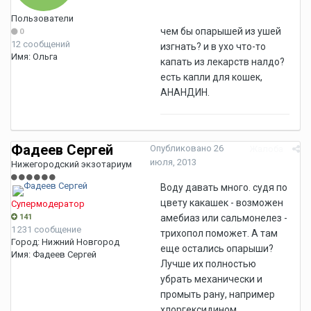
Пользователи
чем бы опарышей из ушей
0
12 сообщений
изгнать? и в ухо что-то
Имя:
Ольга
капать из лекарств налдо?
есть капли для кошек,
АНАНДИН.
Фадеев Сергей
Опубликовано
26
Жалоба
июля, 2013
Нижегородский экзотариум
Воду давать много. судя по
цвету какашек - возможен
Супермодератор
141
амебиаз или сальмонелез -
1 231 сообщение
трихопол поможет. А там
Город:
Нижний Новгород
еще остались опарыши?
Имя:
Фадеев Сергей
Лучше их полностью
убрать механически и
промыть рану, например
хлоргексидином.