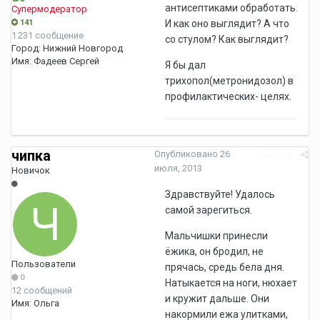
антисептиками обработать.
Супермодератор
141
И как оно выглядит? А что
1 231 сообщение
со стулом? Как выглядит?
Город:
Нижний Новгород
Имя:
Фадеев Сергей
Я бы дал
трихопол(метронидозол) в
профилактических- целях.
чипка
Опубликовано
26
Жалоба
июля, 2013
Новичок
Здравствуйте! Удалось
самой зарегиться.
Мальчишки принесли
ёжика, он бродил, не
Пользователи
прячась, средь бела дня.
0
Натыкается на ноги, нюхает
12 сообщений
и кружит дальше. Они
Имя:
Ольга
накормили ежа улитками,