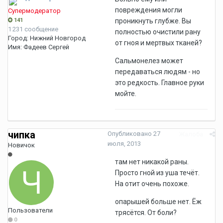
повреждения могли
Супермодератор
141
проникнуть глубже. Вы
1 231 сообщение
полностью очистили рану
Город:
Нижний Новгород
от гноя и мертвых тканей?
Имя:
Фадеев Сергей
Сальмонелез может
передаваться людям - но
это редкость. Главное руки
мойте.
чипка
Опубликовано
27
Жалоба
июля, 2013
Новичок
там нет никакой раны.
Просто гной из уша течёт.
На отит очень похоже.
опарышей больше нет. Ёж
Пользователи
трясётся. От боли?
0