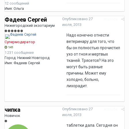
12 сообщений
Имя:
Ольга
Фадеев Сергей
Опубликовано
27
Жалоба
июля, 2013
Нижегородский экзотариум
Надо конечно отнести
ветеринару для того, что
Супермодератор
141
бы он полностью прочистил
1 231 сообщение
ухо от гноя и мертвых
Город:
Нижний Новгород
тканей. Трясется? На это
Имя:
Фадеев Сергей
могут быть разные
причины. Может ему
холодно, больно,
лихорадит.
чипка
Опубликовано
27
Жалоба
июля, 2013
Новичок
таблетки дала. Сегодня он